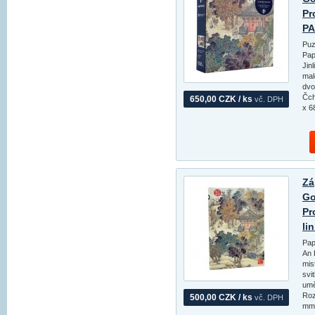
Pr
PA
Puz
Pap
Jin
mal
dvo
Čch
650,00 CZK / ks
vč. DPH
x 6
Zá
Go
Pr
li
Pap
An 
mis
svi
umě
Roz
500,00 CZK / ks
vč. DPH
mm,