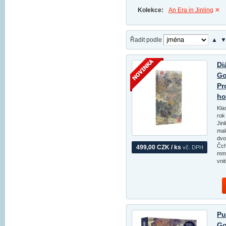
Kolekce:
An Era in Jinling
Řadit podle
▲
Di
Go
Pr
ho
Kla
rok
Jin
mal
dvo
Čch
499,00 CZK / ks
vč. DPH
mm,
vnit
Pu
Go