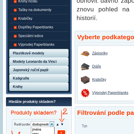
obnovit dávno zapo
Knihy hostů
znovu pohled na s
Tašky na dokumenty
historií.
Krabičky
Doplňky Paperblanks
Vyberte podkategor
Speciální edice
Výprodej Paperblanks
Plastikové modely
Zápisníky
Modely Leonardo da Vinci
Diáře
Japonský ruční papír
Kaligrafie
Krabičky
Knihy
Výprodej Paperblanks
Hledáte produkty skladem?
Filtrování podle p
Typ