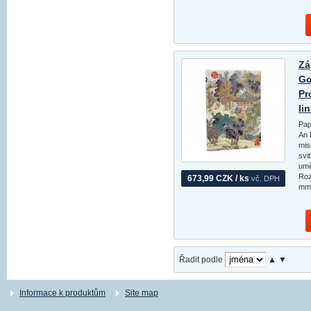
Zá
Go
Pr
li
Pap
An 
mis
svi
umě
Roz
673,99 CZK / ks
vč. DPH
mm,
Řadit podle
▲
▼
Informace k produktům
Site map