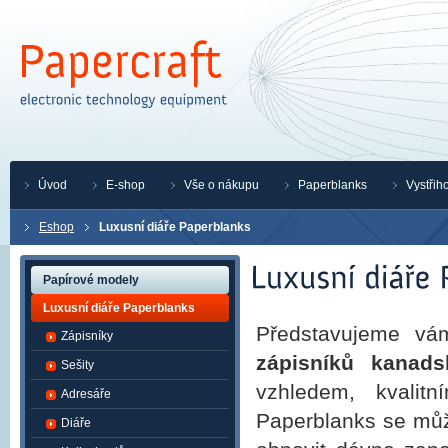
Úvod
E-shop
Vše o nákupu
Paperblanks
Vystřih
Eshop
Luxusní diáře Paperblanks
Papírové modely
Luxusní diáře Paperblanks
Představujeme vá
Zápisníky
zápisníků kanads
Sešity
vzhledem, kvalit
Adresáře
Paperblanks se může
Diáře