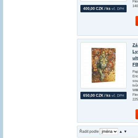
Fle
140
400,00 CZK / ks
vč. DPH
Zá
Ly
ul
FB
Pap
Eri
sou
tvů
Wil
Fle
650,00 CZK / ks
vč. DPH
225
Řadit podle
▲
▼