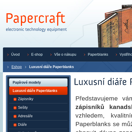
Úvod
E-shop
Vše o nákupu
Paperblanks
Vystřih
Eshop
Luxusní diáře Paperblanks
Papírové modely
Luxusní diáře Paperblanks
Představujeme vá
Zápisníky
zápisníků kanads
Sešity
vzhledem, kvalit
Adresáře
Paperblanks se může
Diáře