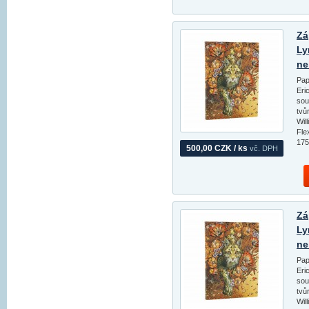
Zá
Ly
ne
Pap
Eri
sou
tvů
Wil
Fle
175
500,00 CZK / ks
vč. DPH
Zá
Ly
ne
Pap
Eri
sou
tvů
Wil