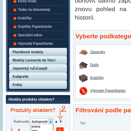
obnovit dávno zapo
Knihy hostů
znovu pohled na s
Tašky na dokumenty
historií.
Krabičky
Doplňky Paperblanks
Vyberte podkategor
Speciální edice
Výprodej Paperblanks
Plastikové modely
Zápisníky
Modely Leonardo da Vinci
Diáře
Japonský ruční papír
Kaligrafie
Krabičky
Knihy
Výprodej Paperblanks
Hledáte produkty skladem?
Filtrování podle p
Typ