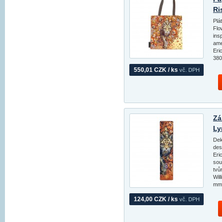
Ri
Plá
Flo
ins
ame
Eri
380
550,01 CZK / ks
vč. DPH
Zá
Ly
Dek
des
Eri
sou
tvů
Wil
mm
124,00 CZK / ks
vč. DPH