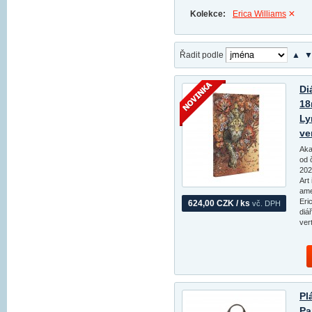
Kolekce:
Erica Williams
Řadit podle
▲
Di
18
Ly
ve
Aka
od 
202
Art
ame
Eri
624,00 CZK / ks
vč. DPH
diá
vert
Pl
Pa