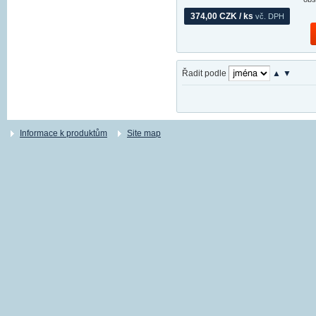
374,00 CZK / ks
vč. DPH
Řadit podle
▲
▼
Informace k produktům
Site map