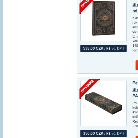
Sh
mi
Kla
rok
ins
viz
Emp
Yar
140
538,00 CZK / ks
vč. DPH
for
Pe
Sh
PA
Pou
kol
iko
kni
Reb
220
350,00 CZK / ks
vč. DPH