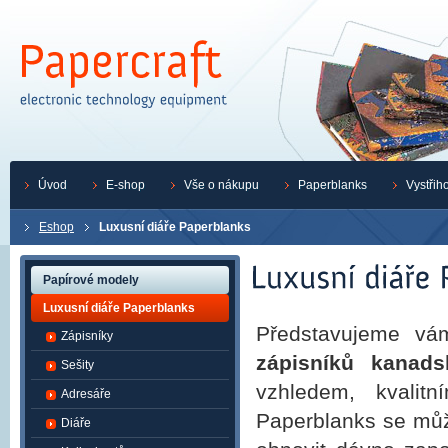
Úvod
E-shop
Vše o nákupu
Paperblanks
Vystřih
Eshop
Luxusní diáře Paperblanks
Papírové modely
Luxusní diáře Paperblanks
Představujeme vá
Zápisníky
zápisníků kanads
Sešity
vzhledem, kvalit
Adresáře
Paperblanks se může
Diáře