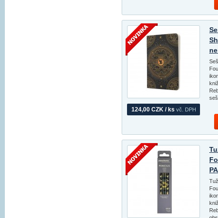
Se
Sh
ne
Seš
Fou
iko
kni
Reb
seš
124,00 CZK / ks
vč. DPH
Tu
Fo
PA
Tuž
Fou
iko
kni
Reb
obs