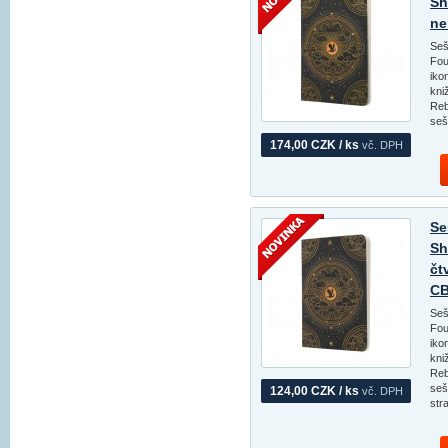
Sh
ne
Seš
Fou
iko
kni
Reb
seš
174,00 CZK / ks
vč. DPH
Se
Sh
čt
CB
Seš
Fou
iko
kni
Reb
seš
124,00 CZK / ks
vč. DPH
str