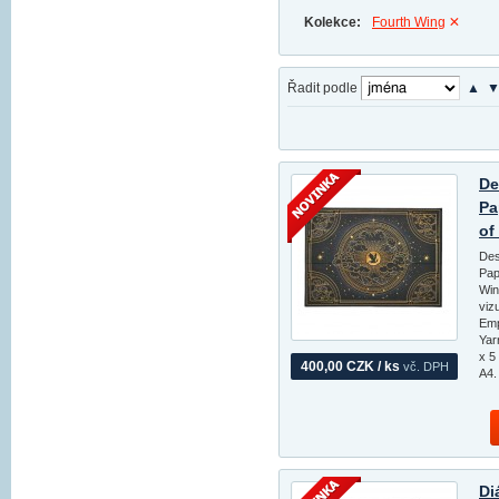
Kolekce:
Fourth Wing
Řadit podle
▲
De
Pa
of
Des
Pap
Win
viz
Emp
Yar
x 5
400,00 CZK / ks
vč. DPH
A4.
Di