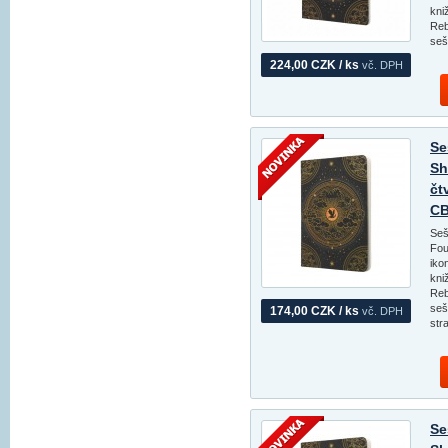
kni
Reb
seš
224,00 CZK / ks
vč. DPH
Se
Sh
čt
CB
Seš
Fou
iko
kni
Reb
seš
174,00 CZK / ks
vč. DPH
str
Se