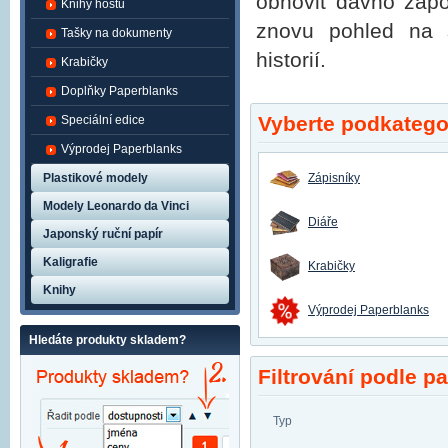
obnovit dávno zapo
Knihy hostů
znovu pohled na s
Tašky na dokumenty
historií.
Krabičky
Doplňky Paperblanks
Vyberte podkategor
Speciální edice
Výprodej Paperblanks
Plastikové modely
Zápisníky
Modely Leonardo da Vinci
Diáře
Japonský ruční papír
Kaligrafie
Krabičky
Knihy
Výprodej Paperblanks
Hledáte produkty skladem?
Filtrování podle p
Typ