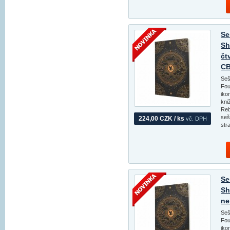
Se
Sh
čt
CB
Seš
Fou
iko
kni
Reb
seš
224,00 CZK / ks
vč. DPH
str
Se
Sh
ne
Seš
Fou
iko