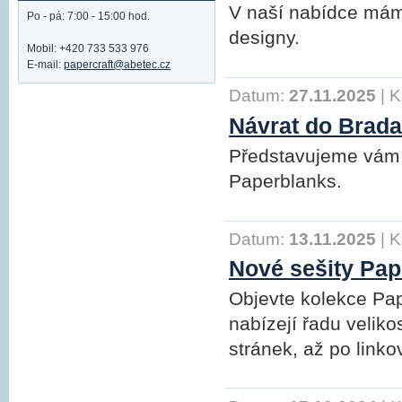
V naší nabídce mám
Po - pá: 7:00 - 15:00 hod.
designy.
Mobil: +420 733 533 976
E-mail:
papercraft@abetec.cz
Datum:
27.11.2025
|
K
Návrat do Brada
Představujeme vám n
Paperblanks.
Datum:
13.11.2025
|
K
Nové sešity Pap
Objevte kolekce Pa
nabízejí řadu veliko
stránek, až po link