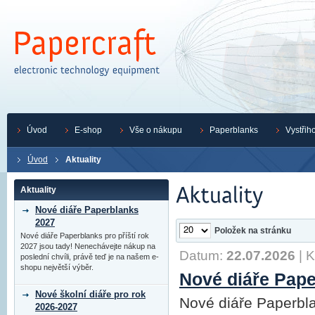
Úvod
E-shop
Vše o nákupu
Paperblanks
Vystřih
Úvod
Aktuality
Aktuality
Nové diáře Paperblanks
2027
Položek na stránku
Nové diáře Paperblanks pro příští rok
2027 jsou tady! Nenechávejte nákup na
Datum:
22.07.2026
|
K
poslední chvíli, právě teď je na našem e-
shopu největší výběr.
Nové diáře Pape
Nové školní diáře pro rok
Nové diáře Paperbla
2026-2027