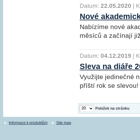
Datum:
22.05.2020
|
K
Nové akademick
Nabízíme nové akad
měsíců a začínají j
Datum:
04.12.2019
|
K
Sleva na diáře 
Využijte jedinečné n
příští rok se slevou!
Položek na stránku
Informace k produktům
Site map