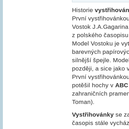
Historie
vystřihová
První vystřihovánko
Vostok J.A.Gagarina,
z polského časopisu
Model Vostoku je vyt
barevných papírových
silnější špejle. Mod
později, a sice jako
První vystřihovánko
potěšil hochy v
ABC
zahraničních pramenů
Toman).
Vystřihovánky
se za
časopis stále vycház