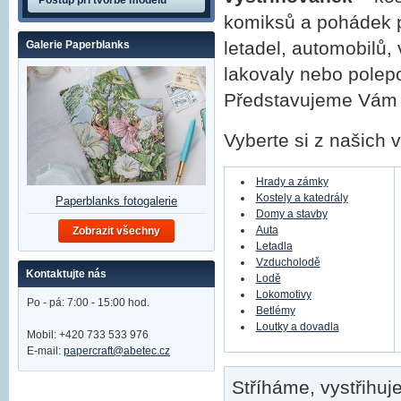
Postup při tvorbě modelů
komiksů a pohádek pr
letadel, automobilů,
Galerie Paperblanks
lakovaly nebo polepo
Představujeme Vám 
Vyberte si z našich 
Hrady a zámky
Kostely a katedrály
Paperblanks fotogalerie
Domy a stavby
Auta
Zobrazit všechny
Letadla
Vzducholodě
Kontaktujte nás
Lodě
Lokomotivy
Po - pá: 7:00 - 15:00 hod.
Betlémy
Loutky a dovadla
Mobil: +420 733 533 976
E-mail:
papercraft@abetec.cz
Stříháme, vystřihu