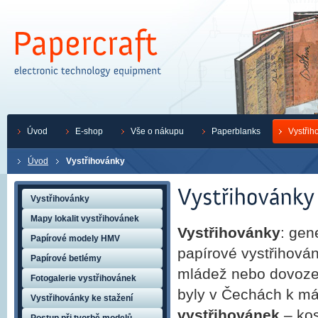
Úvod
E-shop
Vše o nákupu
Paperblanks
Vystřih
Úvod
Vystřihovánky
Vystřihovánky
Mapy lokalit vystřihovánek
Vystřihovánky
: gen
Papírové modely HMV
papírové vystřihován
Papírové betlémy
mládež nebo dovoze
Fotogalerie vystřihovánek
byly v Čechách k m
Vystřihovánky ke stažení
vystřihovánek
– kos