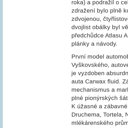
roka) a podražil o c
zdražení bylo plně
zdvojenou, čtyřlistov
dvojlist obálky byl
předchůdce Atlasu A
plánky a návody.
První model automobi
Vyškovského, autove
je vyzdoben absurdn
auta Carwax fluid. Z
mechanismus a market
plné pionýrských šát
K úžasné a zábavné 
Druchema, Tortela, N
mlékárenského průmy