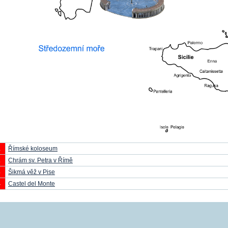
1
Římské koloseum
2
Chrám sv. Petra v Římě
3
Šikmá věž v Pise
4
Castel del Monte