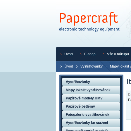
Úvod
E-shop
Vše o nákupu
Úvod
Vystřihovánky
Mapy lokalit 
Vystřihovánky
Mapy lokalit vystřihovánek
D
Papírové modely HMV
P
Papírové betlémy
Fotogalerie vystřihovánek
Vystřihovánky ke stažení