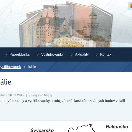
Z
Paperblanks
Vystřihovánky
Aktuality
Kontakt
vystřihovánek
Itálie
atum:
10.09.2015
|
Kategorie:
Mapy
apírové modely a vystřihovánky hradů, zámků, kostelů a známých budov v Itálii.