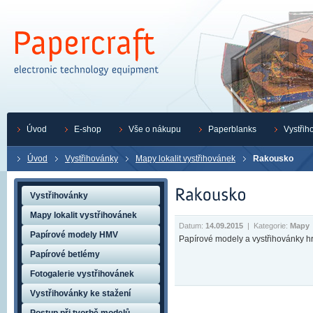
Úvod
E-shop
Vše o nákupu
Paperblanks
Vystřih
Úvod
Vystřihovánky
Mapy lokalit vystřihovánek
Rakousko
Vystřihovánky
Mapy lokalit vystřihovánek
Datum:
14.09.2015
|
Kategorie:
Mapy
Papírové modely HMV
Papírové modely a vystřihovánky h
Papírové betlémy
Fotogalerie vystřihovánek
Vystřihovánky ke stažení