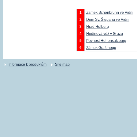
1
Zámek Schönbrunn ve Vídni
2
Dóm Sv. Štěpána ve Vídni
3
Hrad Hofburg
4
Hodinová věž v Grazu
5
Pevnost Hohensalzburg
6
Zámek Grafenegg
Informace k produktům
Site map