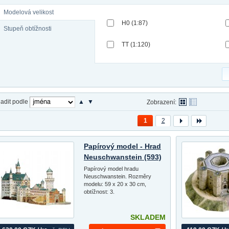
Modelová velikost
H0 (1:87)
Stupeň obtížnosti
TT (1:120)
adit podle
▲
▼
Zobrazení:
1
2
Papírový model - Hrad
Neuschwanstein (593)
Papírový model hradu
Neuschwanstein. Rozměry
modelu: 59 x 20 x 30 cm,
obtížnost: 3.
SKLADEM