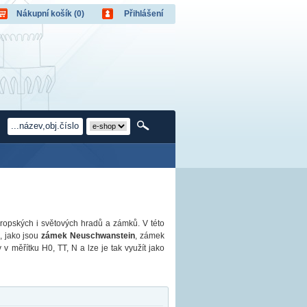
Nákupní košík (0)
Přihlášení
Nákupní košík je prázdný!
Uživatel:
Počet produktů:
0
Heslo:
Obsah košíku
Cena celkem:
0,00 CZK
apomněli jste heslo?
Přihlásit
Nová registrace
opských i světových hradů a zámků. V této
, jako jsou
zámek Neuschwanstein
, zámek
 měřítku H0, TT, N a lze je tak využít jako