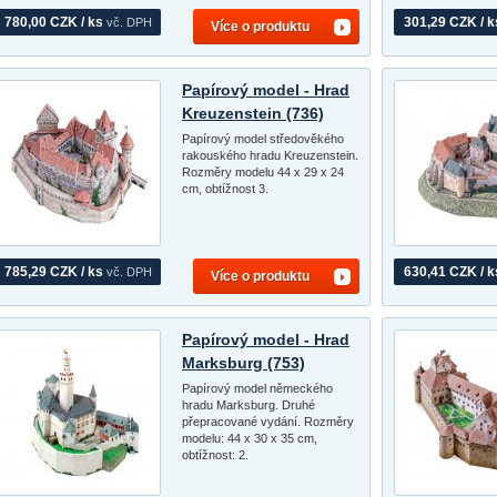
780,00 CZK / ks
301,29 CZK / k
vč. DPH
Více o produktu
Papírový model - Hrad
Kreuzenstein (736)
Papírový model středověkého
rakouského hradu Kreuzenstein.
Rozměry modelu 44 x 29 x 24
cm, obtížnost 3.
785,29 CZK / ks
630,41 CZK / k
vč. DPH
Více o produktu
Papírový model - Hrad
Marksburg (753)
Papírový model německého
hradu Marksburg. Druhé
přepracované vydání. Rozměry
modelu: 44 x 30 x 35 cm,
obtížnost: 2.