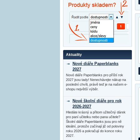
Aktuality
Nové diáře Paperblanks
2027
Nové diáře Paperblanks pro příští rok
2027 jsou tady! Nenechávejte nákup na
poslední chvíli, právě teď je na našem e-
shopu největší výběr.
Nové školní diáře pro rok
2026-2027
Hledáte krásný a přitom užitečný dárek
pro paní učitelku nebo pana učitele?
Školní diáře Paperblanks jsou pro ně
ideální, protože začínají již od poloviny
roku 2026 a pokračují do konce roku
2027.