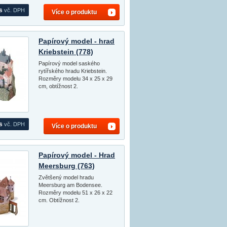
s
vč. DPH
Více o produktu
Papírový model - hrad
Kriebstein (778)
Papírový model saského
rytířského hradu Kriebstein.
Rozměry modelu 34 x 25 x 29
cm, obtížnost 2.
s
vč. DPH
Více o produktu
Papírový model - Hrad
Meersburg (763)
Zvětšený model hradu
Meersburg am Bodensee.
Rozměry modelu 51 x 26 x 22
cm. Obtížnost 2.