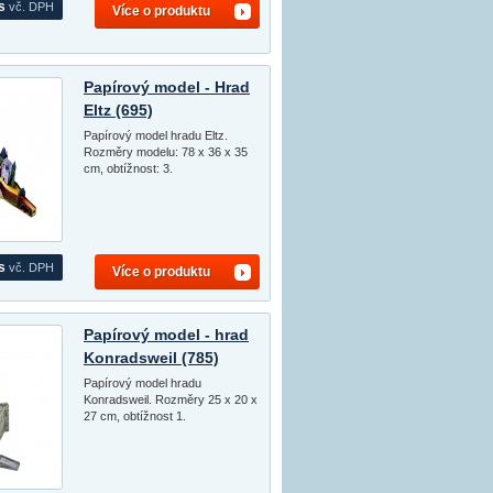
s
vč. DPH
Více o produktu
Papírový model - Hrad
Eltz (695)
Papírový model hradu Eltz.
Rozměry modelu: 78 x 36 x 35
cm, obtížnost: 3.
s
vč. DPH
Více o produktu
Papírový model - hrad
Konradsweil (785)
Papírový model hradu
Konradsweil. Rozměry 25 x 20 x
27 cm, obtížnost 1.