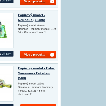
s
vč. DPH
Více o produktu
Papírový model -
Neuhaus (72485)
Papírový model zámku
Neuhaus. Rozměry modelu: 51 x
36 x 15 cm, obtížnost: 2.
s
vč. DPH
Více o produktu
Papírový model - Palác
Sanssouci Potsdam
(560)
Papírový model paláce
Sanssouci Potsdam. Rozměry
modelu: 51 x 21 x 5 cm,
obtížnost: 2.