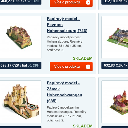
468,27 CZK / ks
312,18 CZK / k
vč. DPH
Více o produktu
Papírový model -
Pevnost
Hohensalzburg (726)
Papírový model pevnosti
Hohensalzburg. Rozměry
modelu: 78 x 36 x 35 cm,
obtížnost: 3.
SKLADEM
698,17 CZK / bal
632,83 CZK / k
vč. DPH
Více o produktu
Papírový model -
Zámek
Hohenschwangau
(685)
Papírový model zámku
Hohenschwangau. Rozměry
modelu: 48 x 27 x 21 cm,
obtížnost: 2.
SKLADEM