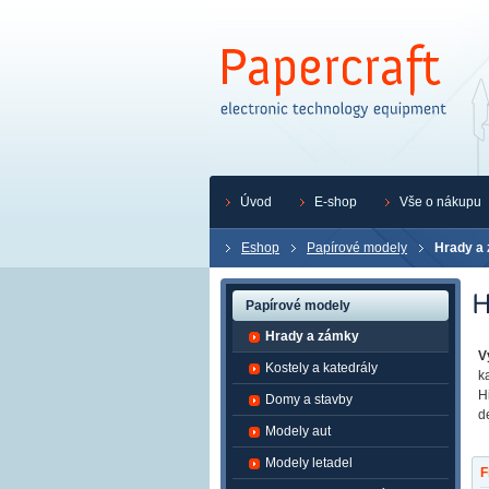
Úvod
E-shop
Vše o nákupu
Eshop
Papírové modely
Hrady a
Papírové modely
Hrady a zámky
V
Kostely a katedrály
k
H
Domy a stavby
d
Modely aut
Modely letadel
F