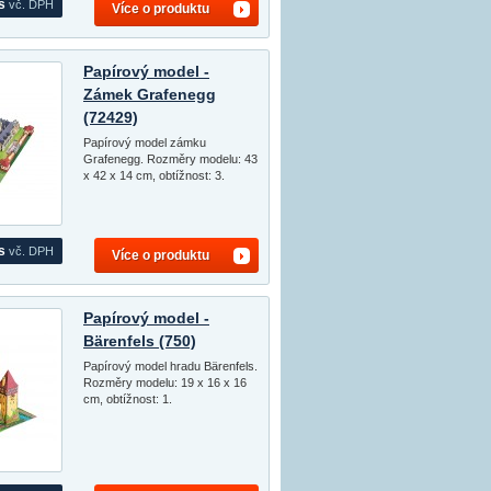
s
vč. DPH
Více o produktu
Papírový model -
Zámek Grafenegg
(72429)
Papírový model zámku
Grafenegg. Rozměry modelu: 43
x 42 x 14 cm, obtížnost: 3.
s
vč. DPH
Více o produktu
Papírový model -
Bärenfels (750)
Papírový model hradu Bärenfels.
Rozměry modelu: 19 x 16 x 16
cm, obtížnost: 1.