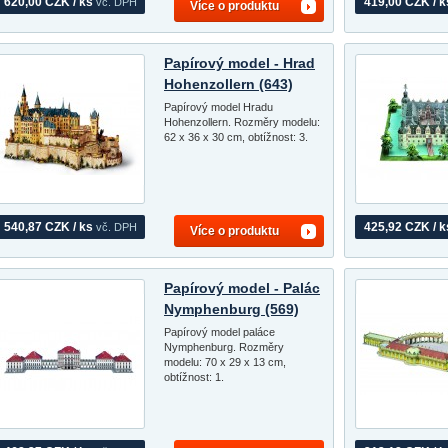
620,00 CZK / ks
419,00 CZK / k
vč. DPH
Více o produktu
Papírový model - Hrad
Hohenzollern (643)
Papírový model Hradu
Hohenzollern. Rozměry modelu:
62 x 36 x 30 cm, obtížnost: 3.
540,87 CZK / ks
425,92 CZK / k
vč. DPH
Více o produktu
Papírový model - Palác
Nymphenburg (569)
Papírový model paláce
Nymphenburg. Rozměry
modelu: 70 x 29 x 13 cm,
obtížnost: 1.