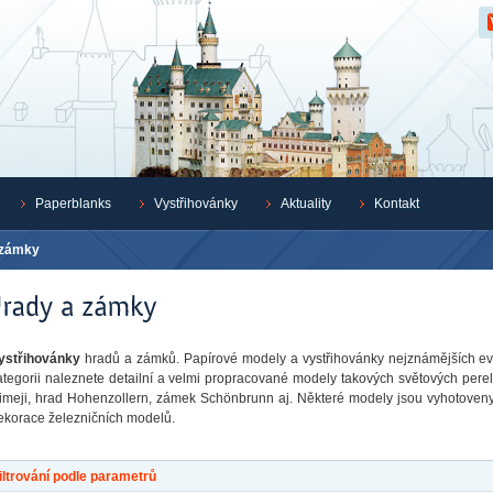
Z
Paperblanks
Vystřihovánky
Aktuality
Kontakt
 zámky
ystřihovánky
hradů a zámků. Papírové modely a vystřihovánky nejznámějších evr
ategorii naleznete detailní a velmi propracované modely takových světových perel
imeji, hrad Hohenzollern, zámek Schönbrunn aj. Některé modely jsou vyhotoveny v
ekorace železničních modelů.
iltrování podle parametrů