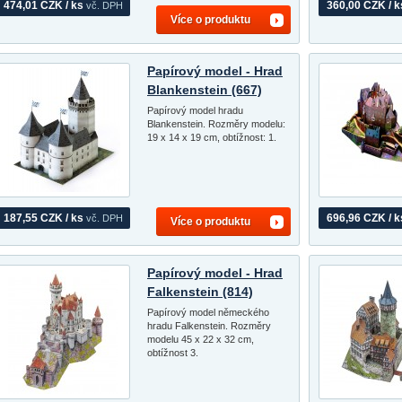
474,01 CZK / ks
360,00 CZK / k
vč. DPH
Více o produktu
Papírový model - Hrad
Blankenstein (667)
Papírový model hradu
Blankenstein. Rozměry modelu:
19 x 14 x 19 cm, obtížnost: 1.
187,55 CZK / ks
696,96 CZK / k
vč. DPH
Více o produktu
Papírový model - Hrad
Falkenstein (814)
Papírový model německého
hradu Falkenstein. Rozměry
modelu 45 x 22 x 32 cm,
obtížnost 3.