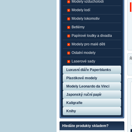
Modely vzducholodí
Modely lodí
Modely lokomotiv
Betlémy
Papírové loutky a divadla
Modely pro malé děti
Ostatní modely
Ř
Laserové sady
Luxusní diáře Paperblanks
Plastikové modely
Modely Leonardo da Vinci
Japonský ruční papír
Kaligrafie
Knihy
Hledáte produkty skladem?