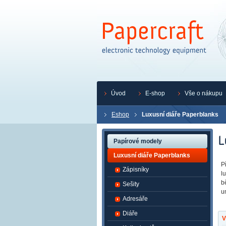
Úvod
E-shop
Vše o nákupu
Eshop
Luxusní diáře Paperblanks
Papírové modely
Luxusní diáře Paperblanks
P
Zápisníky
l
b
Sešity
u
Adresáře
Diáře
V