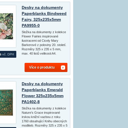
Desky na dokumenty
Paperblanks Bindweed
Fairy, 325x235x5mm
PA9955-0
Složka na dokumenty z kolekce
Flower Fairies inspirované
ilustracemi od Cicely Mary
Barkerové z poloviny 20. století.
Rozměry 325 x 235 x 5 mm,
max. 40 listů velikosti A4.
s
vč. DPH
Více o produktu
Desky na dokumenty
Paperblanks Emerald
Flower 325x235x5mm
PA1402-8
Složka na dokumenty z kolekce
Nature’s Grace inspirované
irskou knižní vazbou z roku
1760 obsahující Knihu obecných
modliteb. Rozměry 325 x 235 x 5