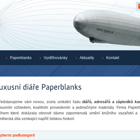
Z
Paperblanks
Vystřihovánky
Aktuality
Kontakt
ředstavujeme vám novou, zcela unikátní řadu
diářů, adresářů a zápisníků k
uxusním vzhledem, kvalitním provedením a jedinečnými materiály. Firma Paperbl
ěhem které dokázala obnovit dávno zapomenutá umění knižního vazařství a 
mělecká díla vznikající napříč lidskou historií.
yberte podkategorii