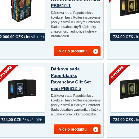
PB6610-1
Dárková sada Papeblanks z
kolekce Harry Potter inspirované
prvky z filmů o Harrym Potterovi.
Sada obsahuje čtyři zápisníky
znázorňující jednotlivé koleje v
Bradavicích.
2 000,00 CZK / ks
724,00 CZK / k
vč. DPH
Více o produktu
Dárková sada
Paperblanks
Ravenclaw Gift Set
midi PB6612-5
Dárková sada Papeblanks z
kolekce Harry Potter inspirované
prvky z filmů o Harrym Potterovi.
Sada obsahuje zápisník, záložku
a tužku v praktickém pouzdře.
724,00 CZK / ks
724,00 CZK / k
vč. DPH
Více o produktu