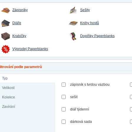
Zápisníky
Sešity
Diáře
Knihy hostů
Krabičky
Doplňky Paperblanks
Výprodej Paperblanks
iltrování podle parametrů
Typ
zápisník s tvrdou vazbou
Velikost
sešit
Kolekce
Zavírání
diář týdenní
dárková sada