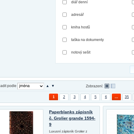
diář denní
adresář
kniha hostů
taška na dokumenty
notový sešit
adit podle
▲
▼
Zobrazení:
1
2
3
4
5
6
…
35
Paperblanks zápisník
č. Grolier grande 1594-
9
Luxusní zápisník Grolier z