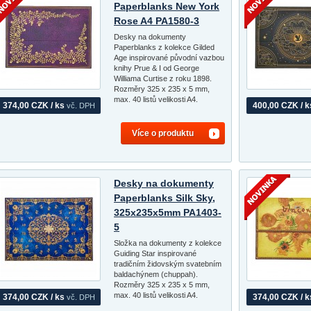
Paperblanks New York
Rose A4 PA1580-3
Desky na dokumenty
Paperblanks z kolekce Gilded
Age inspirované původní vazbou
knihy Prue & I od George
Williama Curtise z roku 1898.
Rozměry 325 x 235 x 5 mm,
max. 40 listů velikosti A4.
374,00 CZK / ks
400,00 CZK / k
vč. DPH
Více o produktu
Desky na dokumenty
Paperblanks Silk Sky,
325x235x5mm PA1403-
5
Složka na dokumenty z kolekce
Guiding Star inspirované
tradičním židovským svatebním
baldachýnem (chuppah).
Rozměry 325 x 235 x 5 mm,
max. 40 listů velikosti A4.
374,00 CZK / ks
374,00 CZK / k
vč. DPH