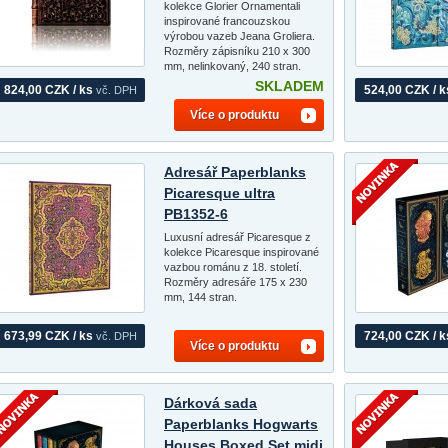
kolekce Glorier Ornamentali
inspirované francouzskou
výrobou vazeb Jeana Groliera.
Rozměry zápisníku 210 x 300
mm, nelinkovaný, 240 stran.
SKLADEM
824,00 CZK / ks
524,00 CZK / k
vč. DPH
Více o produktu
Adresář Paperblanks
Picaresque ultra
PB1352-6
Luxusní adresář Picaresque z
kolekce Picaresque inspirované
vazbou románu z 18. století.
Rozměry adresáře 175 x 230
mm, 144 stran.
673,99 CZK / ks
724,00 CZK / k
vč. DPH
Více o produktu
Dárková sada
Paperblanks Hogwarts
Houses Boxed Set midi