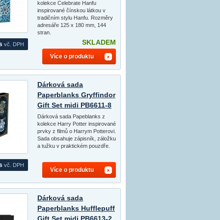
kolekce Celebrate Hanfu
inspirované čínskou látkou v
tradičním stylu Hanfu. Rozměry
adresáře 125 x 180 mm, 144
stran.
SKLADEM
s
vč. DPH
Více o produktu
Dárková sada
Paperblanks Gryffindor
Gift Set midi PB6611-8
Dárková sada Papeblanks z
kolekce Harry Potter inspirované
prvky z filmů o Harrym Potterovi.
Sada obsahuje zápisník, záložku
a tužku v praktickém pouzdře.
s
vč. DPH
Více o produktu
Dárková sada
Paperblanks Hufflepuff
Gift Set midi PB6613-2