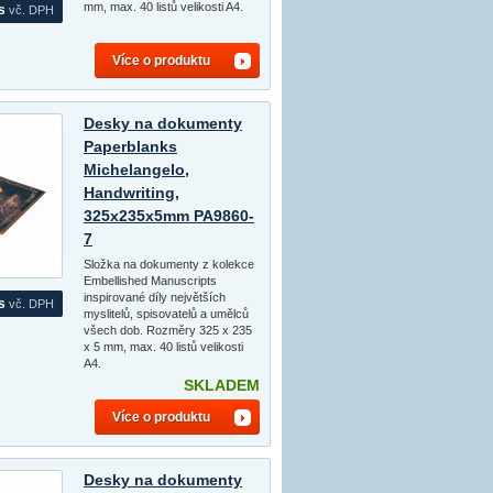
mm, max. 40 listů velikosti A4.
s
vč. DPH
Více o produktu
Desky na dokumenty
Paperblanks
Michelangelo,
Handwriting,
325x235x5mm PA9860-
7
Složka na dokumenty z kolekce
Embellished Manuscripts
inspirované díly největších
s
vč. DPH
myslitelů, spisovatelů a umělců
všech dob. Rozměry 325 x 235
x 5 mm, max. 40 listů velikosti
A4.
SKLADEM
Více o produktu
Desky na dokumenty