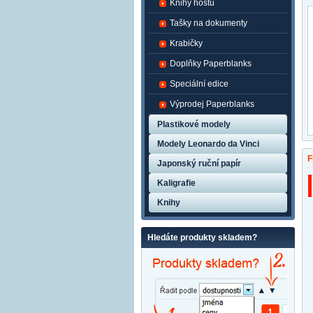
Knihy hostů
Tašky na dokumenty
Krabičky
Doplňky Paperblanks
Speciální edice
Výprodej Paperblanks
Plastikové modely
Modely Leonardo da Vinci
F
Japonský ruční papír
Kaligrafie
Knihy
Hledáte produkty skladem?