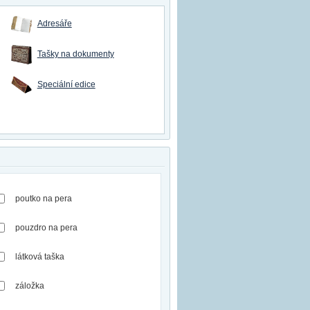
Adresáře
Tašky na dokumenty
Speciální edice
poutko na pera
pouzdro na pera
látková taška
záložka