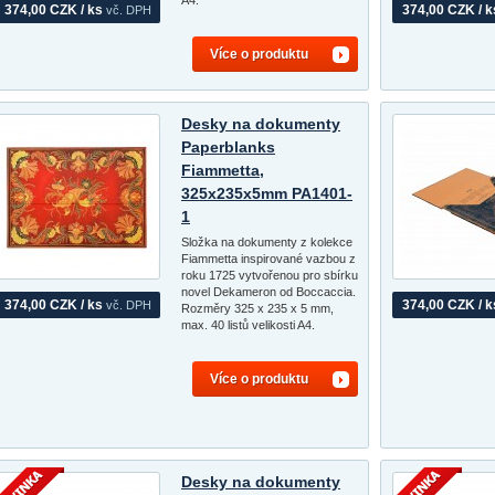
374,00 CZK / ks
374,00 CZK / k
vč. DPH
Více o produktu
Desky na dokumenty
Paperblanks
Fiammetta,
325x235x5mm PA1401-
1
Složka na dokumenty z kolekce
Fiammetta inspirované vazbou z
roku 1725 vytvořenou pro sbírku
novel Dekameron od Boccaccia.
374,00 CZK / ks
374,00 CZK / k
vč. DPH
Rozměry 325 x 235 x 5 mm,
max. 40 listů velikosti A4.
Více o produktu
Desky na dokumenty