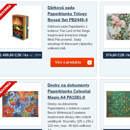
Dárková sada
Paperblanks Trilogy
Boxed Set PB2445-4
Dárková sada Papeblanks z
kolekce The Lord of the Rings
inspirované ikonickou trilogií
filmů Pán prstenů. Sada
obsahuje tři linkované zápisníky
velikosti midi.
1 499,00 CZK / ks
374,00 CZK / k
vč. DPH
Více o produktu
Desky na dokumenty
Paperblanks Celestial
Magic A4 PA1581-0
Desky na dokumenty
Paperblanks z kolekce Laurel
Burch Whimsical Creations
inspirované obrazy této známé
umělkyně. Rozměry 325 x 235 x
125 mm, max. 40 listů velikosti
A4.