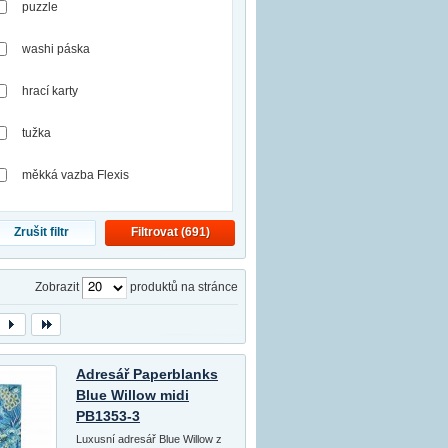
puzzle
washi páska
hrací karty
tužka
měkká vazba Flexis
Zrušit filtr
Filtrovat (
691
)
Zobrazit
produktů na stránce
Adresář Paperblanks
Blue Willow midi
PB1353-3
Luxusní adresář Blue Willow z