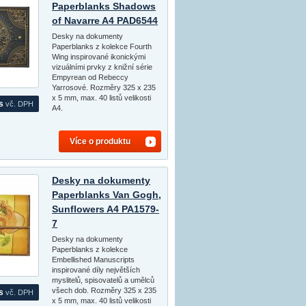
Paperblanks Shadows
of Navarre A4 PAD6544
Desky na dokumenty
Paperblanks z kolekce Fourth
Wing inspirované ikonickými
vizuálními prvky z knižní série
Empyrean od Rebeccy
Yarrosové. Rozměry 325 x 235
x 5 mm, max. 40 listů velikosti
s
vč. DPH
A4.
Více o produktu
Desky na dokumenty
Paperblanks Van Gogh,
Sunflowers A4 PA1579-
7
Desky na dokumenty
Paperblanks z kolekce
Embellished Manuscripts
inspirované díly největších
myslitelů, spisovatelů a umělců
všech dob. Rozměry 325 x 235
s
vč. DPH
x 5 mm, max. 40 listů velikosti