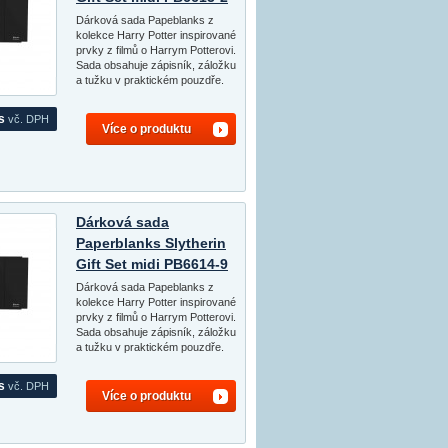
Dárková sada Papeblanks z
kolekce Harry Potter inspirované
prvky z filmů o Harrym Potterovi.
Sada obsahuje zápisník, záložku
a tužku v praktickém pouzdře.
s
vč. DPH
Více o produktu
Dárková sada
Paperblanks Slytherin
Gift Set midi PB6614-9
Dárková sada Papeblanks z
kolekce Harry Potter inspirované
prvky z filmů o Harrym Potterovi.
Sada obsahuje zápisník, záložku
a tužku v praktickém pouzdře.
s
vč. DPH
Více o produktu