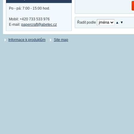
Po - pá: 7:00 - 15:00 hod.
Mobil: +420 733 533 976
Řadit podle
▲
▼
E-mail:
papercraft@abetec.cz
Informace k produktům
Site map