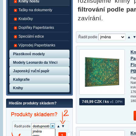
rozlišujeme knihy 
Knihy hostů
filtrování podle p
Tašky na dokumenty
zavírání.
Krabičky
Doplňky Paperblanks
Speciální edice
Řadit podle
▲
Výprodej Paperblanks
Kn
Plastikové modely
Pa
Modely Leonardo da Vinci
Fl
PB
Japonský ruční papír
Pap
Kaligrafie
Nat
irs
Knihy
176
mod
180
749,99 CZK / ks
vč. DPH
Hledáte produkty skladem?
Kn