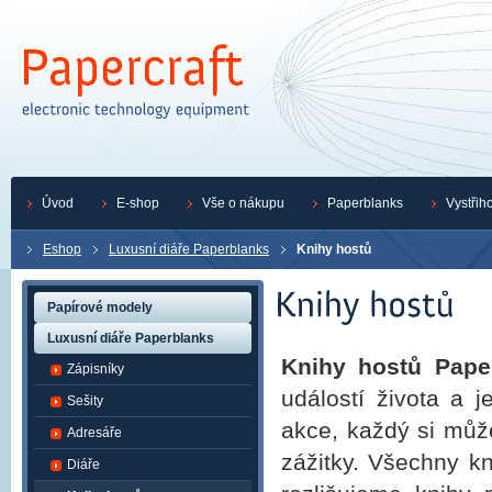
Úvod
E-shop
Vše o nákupu
Paperblanks
Vystřih
Eshop
Luxusní diáře Paperblanks
Knihy hostů
Papírové modely
Luxusní diáře Paperblanks
Knihy hostů Pape
Zápisníky
událostí života a j
Sešity
akce, každý si můž
Adresáře
zážitky. Všechny k
Diáře