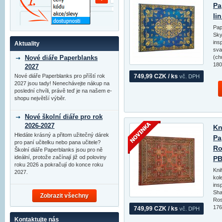
Pa
li
Pap
Sky
ins
Aktuality
sva
Nové diáře Paperblanks
(ch
180
2027
Nové diáře Paperblanks pro příští rok
749,99 CZK / ks
vč. DPH
2027 jsou tady! Nenechávejte nákup na
poslední chvíli, právě teď je na našem e-
shopu největší výběr.
Nové školní diáře pro rok
2026-2027
Kn
Hledáte krásný a přitom užitečný dárek
Pa
pro paní učitelku nebo pana učitele?
Ro
Školní diáře Paperblanks jsou pro ně
ideální, protože začínají již od poloviny
PB
roku 2026 a pokračují do konce roku
Kni
2027.
kol
ins
Sha
Zobrazit všechny
Ros
176
749,99 CZK / ks
vč. DPH
Kontaktujte nás