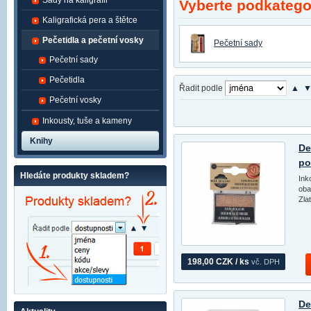
Sady na kaligrafii
Vyberte podkategor
Kaligrafická pera a štětce
Pečetidla a pečetní vosky
Pečetní sady
Pečetní sady
Pečetidla
Řadit podle
▲
Pečetní vosky
Inkousty, tuše a kameny
Knihy
De
po
Hledáte produkty skladem?
Ink
oba
Zla
198,00 CZK / ks
vč. DPH
De