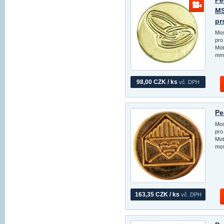
Pe
MS
pr
Mos
pro
Mot
mm 
98,00 CZK / ks
vč. DPH
Pe
Mos
pro
Mot
mos
163,35 CZK / ks
vč. DPH