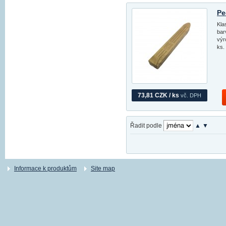
Pe
Kla
bar
výr
ks.
73,81 CZK / ks
vč. DPH
Řadit podle
▲
▼
Informace k produktům
Site map