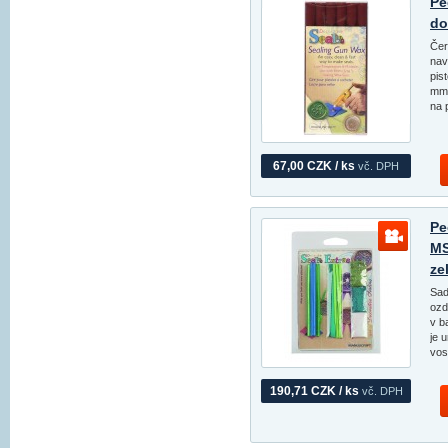
Pe
do
Čer
nav
pis
mm 
na 
67,00 CZK / ks
vč. DPH
Pe
MS
ze
Sad
ozd
v b
je 
vos
190,71 CZK / ks
vč. DPH