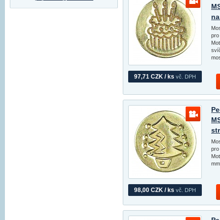
MS
na
Mos
pro
Mot
sví
mos
97,71 CZK / ks
vč. DPH
Pe
MS
st
Mos
pro
Mot
mm 
98,00 CZK / ks
vč. DPH