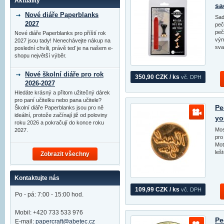
Aktuality
sa
Nové diáře Paperblanks
Sad
2027
peč
peč
Nové diáře Paperblanks pro příští rok
vým
2027 jsou tady! Nenechávejte nákup na
sva
poslední chvíli, právě teď je na našem e-
shopu největší výběr.
Nové školní diáře pro rok
350,90 CZK / ks
vč. DPH
2026-2027
Hledáte krásný a přitom užitečný dárek
pro paní učitelku nebo pana učitele?
Pe
Školní diáře Paperblanks jsou pro ně
ideální, protože začínají již od poloviny
yo
roku 2026 a pokračují do konce roku
Mos
2027.
pro
Mot
leš
Zobrazit všechny
Kontaktujte nás
109,99 CZK / ks
vč. DPH
Po - pá: 7:00 - 15:00 hod.
Mobil: +420 733 533 976
Pe
E-mail:
papercraft@abetec.cz