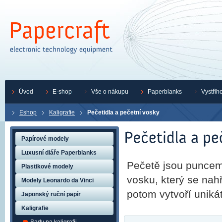
Úvod
E-shop
Vše o nákupu
Paperblanks
Vystřih
Eshop
Kaligrafie
Pečetidla a pečetní vosky
Papírové modely
Luxusní diáře Paperblanks
Pečetě jsou puncem 
Plastikové modely
vosku, který se nah
Modely Leonardo da Vinci
potom vytvoří unikát
Japonský ruční papír
Kaligrafie