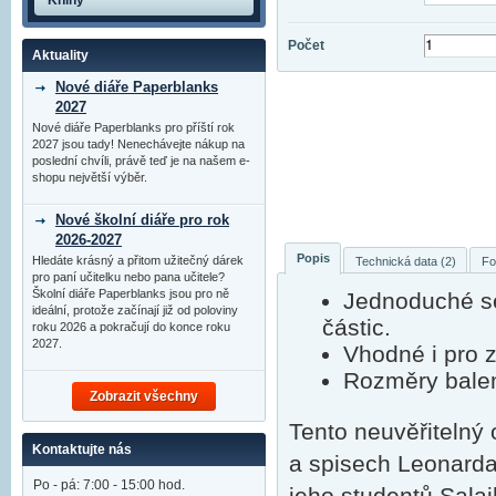
Knihy
Počet
Aktuality
Nové diáře Paperblanks
2027
Nové diáře Paperblanks pro příští rok
2027 jsou tady! Nenechávejte nákup na
poslední chvíli, právě teď je na našem e-
shopu největší výběr.
Nové školní diáře pro rok
2026-2027
Popis
Hledáte krásný a přitom užitečný dárek
Technická data (2)
Fo
pro paní učitelku nebo pana učitele?
Školní diáře Paperblanks jsou pro ně
Jednoduché se
ideální, protože začínají již od poloviny
částic.
roku 2026 a pokračují do konce roku
2027.
Vhodné i pro z
Rozměry balen
Zobrazit všechny
Tento neuvěřitelný 
Kontaktujte nás
a spisech Leonarda
Po - pá: 7:00 - 15:00 hod.
jeho studentů Salai