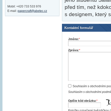
před tím, než kdoko
Mobil: +420 733 533 976
E-mail:
papercraft@abetec.cz
s designem, který 
Kontaktní formulář
Jméno:
*
Zpráva:
*
Souhlasím s obchodními po
Souhlasím s obchodními podmín
Opište kód obrázku:
*
Položky označené hvězdičkou (