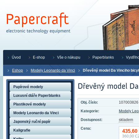
Úvod
E-shop
Vše o nákupu
Paperblanks
Vystřih
Eshop
Modely Leonardo da Vinci
Dřevěný model Da Vinciho bicy
Papírové modely
Luxusní diáře Paperblanks
Obj. číslo:
107003826
Plastikové modely
Kategorie:
Modely Leo
Modely Leonardo da Vinci
Dostupnost:
skladem
Japonský ruční papír
Cena:
Kaligrafie
435,60
360,00
CZ