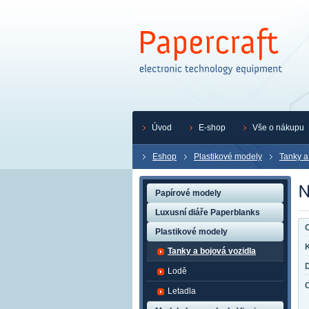
Úvod
E-shop
Vše o nákupu
Eshop
Plastikové modely
Tanky a
Papírové modely
Luxusní diáře Paperblanks
O
Plastikové modely
K
Tanky a bojová vozidla
Lodě
Letadla