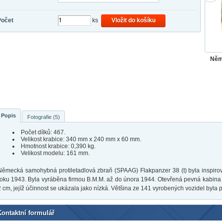
Počet
ks
Vložit do košíku
Němě
Popis
Fotografie (5)
Počet dílků: 467.
Velikost krabice: 340 mm x 240 mm x 60 mm.
Hmotnost krabice: 0,390 kg.
Velikost modelu: 161 mm.
Německá samohybná protiletadlová zbraň (SPAAG) Flakpanzer 38 (t) byla inspiro
roku 1943. Byla vyráběna firmou B.M.M. až do února 1944. Otevřená pevná kabina 
2 cm, jejíž účinnost se ukázala jako nízká. Většina ze 141 vyrobených vozidel byla 
Kontaktní formulář