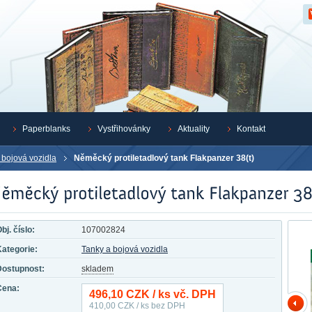
Z
Paperblanks
Vystřihovánky
Aktuality
Kontakt
 bojová vozidla
Něměcký protiletadlový tank Flakpanzer 38(t)
bj. číslo:
107002824
ategorie:
Tanky a bojová vozidla
Dostupnost:
skladem
Cena:
496,10
CZK / ks vč. DPH
410,00
CZK / ks bez DPH