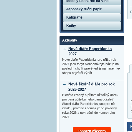
Modely Leonardo da Vinci
Japonský ruční papír
Kaligrafie
Knihy
Aktuality
Nové diáře Paperblanks
2027
Nové diáře Paperblanks pro příští rok
2027 jsou tady! Nenechávejte nákup na
poslední chvíli, právě teď je na našem e-
shopu největší výběr.
Nové školní diáře pro rok
2026-2027
Hledáte krásný a přitom užitečný dárek
pro paní učitelku nebo pana učitele?
Školní diáře Paperblanks jsou pro ně
ideální, protože začínají již od poloviny
roku 2026 a pokračují do konce roku
2027.
Zobrazit všechny