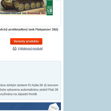
cký protiletadlový tank Flakpanzer 38(t)
Varianty produktu
Vytisknout produkt
vána lehkým tankem Pz.Kpfw.38 (t) koncem
byla vybavena automatickou pistolí Flak 38
používána na západní frontě.