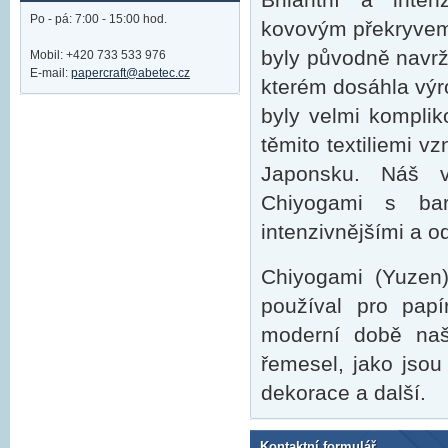
Po - pá: 7:00 - 15:00 hod.
kovovým překryvem
byly původně navrže
Mobil: +420 733 533 976
E-mail:
papercraft@abetec.cz
kterém dosáhla výr
byly velmi komplik
těmito textiliemi v
Japonsku. Náš v
Chiyogami s bar
intenzivnějšími a o
Chiyogami (Yuzen
používal pro pap
moderní době naš
řemesel, jako jsou 
dekorace a další.
Kontaktní formulář