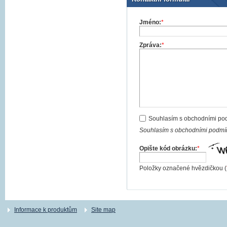
Jméno:
*
Zpráva:
*
Souhlasím s obchodními po
Souhlasím s obchodními podmín
Opište kód obrázku:
*
Položky označené hvězdičkou (
Informace k produktům
Site map