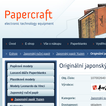
Úvod
E-shop
Vše o nákupu
Paperblanks
Vystřih
Eshop
Japonský ruční papír
Japonský papír Yuzen
Originální 
Papírové modely
Luxusní diáře Paperblanks
Obj. číslo:
107002640
Plastikové modely
Výrobce:
Modely Leonardo da Vinci
Japonský ruční papír
Kategorie:
Japonský p
Japonský papír Yuzen
Dostupnost:
skladem