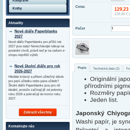
Kaligrafie
Cena:
Knihy
129,23
106,80
CZ
Aktuality
Počet
Nové diáře Paperblanks
2027
Nové diáře Paperblanks pro příští rok
2027 jsou tady! Nenechávejte nákup na
poslední chvíli, právě teď je na našem e-
shopu největší výběr.
Nové školní diáře pro rok
Popis
Technická data (2)
Fo
2026-2027
Hledáte krásný a přitom užitečný dárek
Originální jap
pro paní učitelku nebo pana učitele?
přírodními pigm
Školní diáře Paperblanks jsou pro ně
ideální, protože začínají již od poloviny
Rozměry papí
roku 2026 a pokračují do konce roku
Jeden list.
2027.
Japonský Chiyoga
Zobrazit všechny
Washi papír, je sy
Kontaktujte nás
Brilantní a inte