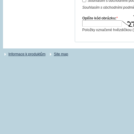
Souhlasím s obchodními po
Souhlasím s obchodními podmín
Opište kód obrázku:
*
Položky označené hvězdičkou (
Informace k produktům
Site map