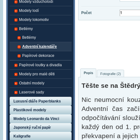
Modely vzducholodí
Modely lodí
Počet
Modely lokomotiv
Betlémy
Betlémy
Adventní kalendáře
Papírové dekorace
Papírové loutky a divadla
Popis
Fotografie (2)
Modely pro malé děti
Ostatní modely
Těšte se na Štědr
Laserové sady
Nic neumocní kouzl
Luxusní diáře Paperblanks
Adventní čas začí
Plastikové modely
odpočítávání slouž
Modely Leonardo da Vinci
každý den od 1. p
Japonský ruční papír
překvapení a jejich
Kaligrafie