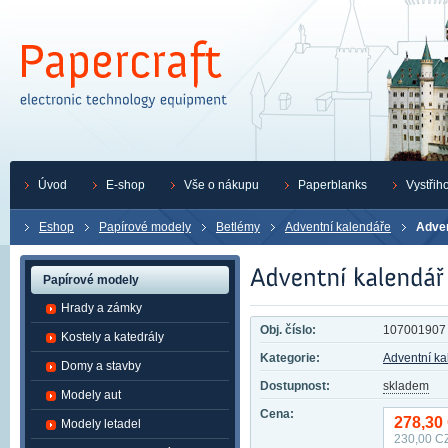
Úvod
E-shop
Vše o nákupu
Paperblanks
Vystřih
Eshop
Papírové modely
Betlémy
Adventní kalendáře
Adven
Papírové modely
Hrady a zámky
Obj. číslo:
107001907
Kostely a katedrály
Kategorie:
Adventní ka
Domy a stavby
Dostupnost:
skladem
Modely aut
Cena:
278,30
Modely letadel
230,00
CZ