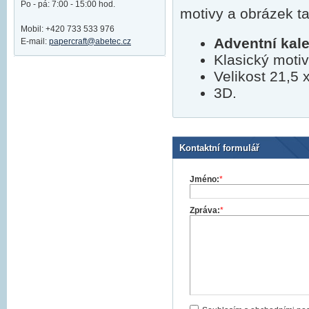
Po - pá: 7:00 - 15:00 hod.
motivy a obrázek t
Mobil: +420 733 533 976
Adventní kale
E-mail:
papercraft@abetec.cz
Klasický moti
Velikost 21,5 
3D.
Kontaktní formulář
Jméno:
*
Zpráva:
*