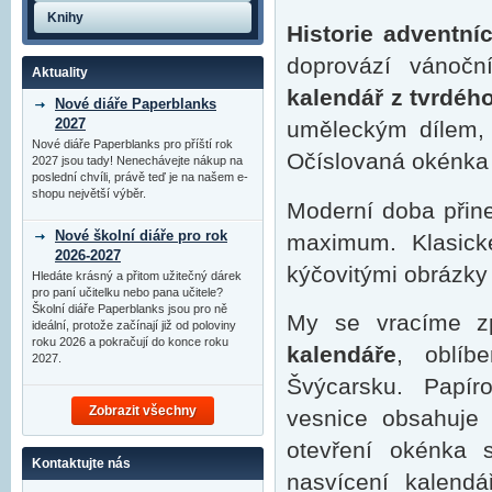
Knihy
Historie adventní
doprovází vánočn
Aktuality
kalendář z tvrdéh
Nové diáře Paperblanks
2027
uměleckým dílem, 
Nové diáře Paperblanks pro příští rok
Očíslovaná okénka s
2027 jsou tady! Nenechávejte nákup na
poslední chvíli, právě teď je na našem e-
shopu největší výběr.
Moderní doba přine
Nové školní diáře pro rok
maximum. Klasické
2026-2027
kýčovitými obrázky
Hledáte krásný a přitom užitečný dárek
pro paní učitelku nebo pana učitele?
Školní diáře Paperblanks jsou pro ně
My se vracíme z
ideální, protože začínají již od poloviny
roku 2026 a pokračují do konce roku
kalendáře
, oblí
2027.
Švýcarsku. Papí
Zobrazit všechny
vesnice obsahuje
otevření okénka 
Kontaktujte nás
nasvícení kalend