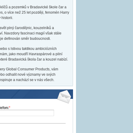
 klíčů a pozemků v Bradavické škole čar a
s, o více než 25 let později, fenomén Harry
historii.
 svět plný čarodějnic, kouzelníků a
ví. Navzdory fascinaci magií však stále
 je definován směr budoucnosti.
ebo s lstivou taktikou ambiciózních
nám, jako moudří Havraspárové a pilní
teré Bradavická škola čar a kouzel nabízí.
covery Global Consumer Products, vám
nebo odhalit nové významy ve svých
nspiruje a nachází se v nás všech.
lefon:
*