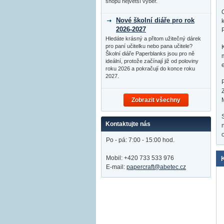
shopu největší výběr.
Nové školní diáře pro rok
2026-2027
Hledáte krásný a přitom užitečný dárek
pro paní učitelku nebo pana učitele?
Školní diáře Paperblanks jsou pro ně
ideální, protože začínají již od poloviny
roku 2026 a pokračují do konce roku
2027.
Zobrazit všechny
Kontaktujte nás
Po - pá: 7:00 - 15:00 hod.
Mobil: +420 733 533 976
E-mail:
papercraft@abetec.cz