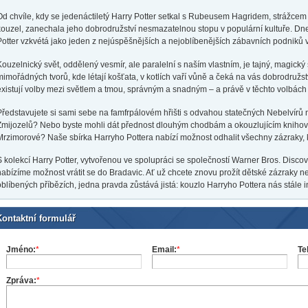
Od chvíle, kdy se jedenáctiletý Harry Potter setkal s Rubeusem Hagridem, strážcem
kouzel, zanechala jeho dobrodružství nesmazatelnou stopu v populární kultuře. Dne
Potter vzkvétá jako jeden z nejúspěšnějších a nejoblíbenějších zábavních podniků v 
Kouzelnický svět, oddělený vesmír, ale paralelní s naším vlastním, je tajný, magický
mimořádných tvorů, kde létají košťata, v kotlích vaří vůně a čeká na vás dobrodružst
existují volby mezi světlem a tmou, správným a snadným – a právě v těchto volbách
Představujete si sami sebe na famfrpálovém hřišti s odvahou statečných Nebelvírů n
Zmijozelů? Nebo byste mohli dát přednost dlouhým chodbám a okouzlujícím knihov
Mrzimorové? Naše sbírka Harryho Pottera nabízí možnost odhalit všechny zázraky, k
S kolekcí Harry Potter, vytvořenou ve spolupráci se společností Warner Bros. Dis
nabízíme možnost vrátit se do Bradavic. Ať už chcete znovu prožít dětské zázraky 
oblíbených příbězích, jedna pravda zůstává jistá: kouzlo Harryho Pottera nás stále i
Kontaktní formulář
Jméno:
*
Email:
*
Te
Zpráva:
*