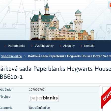
Z
Paperblanks
Vystřihovánky
Aktuality
Kontakt
Speciální edice
Dárková sada Paperblanks Hogwarts Houses Boxed Set m
bj. číslo:
107006767
Výrobce:
ategorie:
Speciální edice