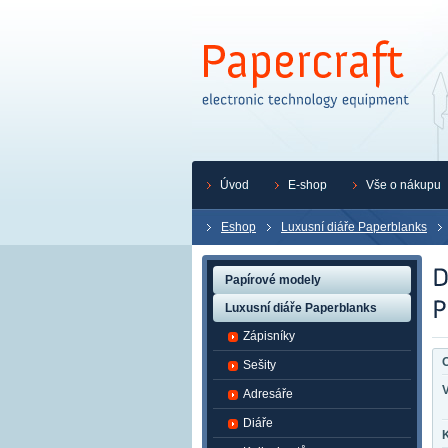
Úvod
E-shop
Vše o nákupu
Eshop
Luxusní diáře Paperblanks
Papírové modely
Luxusní diáře Paperblanks
Zápisníky
O
Sešity
Adresáře
Diáře
K