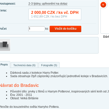
Dostupnost:
2-3 týdny, upřesnění na dotaz
Cena:
2 000,00
CZK / ks vč. DPH
1 652,89
CZK / ks bez DPH
Počet
ks
Vložit do košíku
Dár
Popis
Technická data (6)
Fotografie (5)
Dárková sada z kolekce Harry Potter.
Sada obsahuje čtyři zápisníky znázorňující jednotlivé koleje v Bradavicích.
Návrat do Bradavic
Původní dílo: prvky z filmů o Harrym Potterovi, inspirovaných sérií knih od 
Éra: 2001 - 2011
Oblast: Velká Británie
Vkročte do kouzelného světa Harryho Pottera.