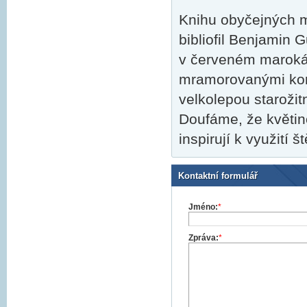
Knihu obyčejných mo
bibliofil Benjamin 
v červeném marokán
mramorovanými kon
velkolepou staroži
Doufáme, že květin
inspirují k využití š
Kontaktní formulář
Jméno:
*
Zpráva:
*