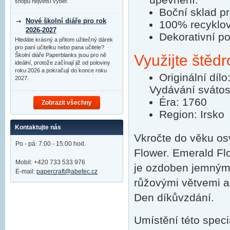
shopu největší výběr.
Boční sklad pr
Nové školní diáře pro rok
100% recyklov
2026-2027
Dekorativní po
Hledáte krásný a přitom užitečný dárek
pro paní učitelku nebo pana učitele?
Školní diáře Paperblanks jsou pro ně
Využijte štědr
ideální, protože začínají již od poloviny
roku 2026 a pokračují do konce roku
Originální díl
2027.
Vydávání svátost
Éra: 1760
Zobrazit všechny
Region: Irsko
Kontaktujte nás
Vkročte do věku os
Po - pá: 7:00 - 15:00 hod.
Flower. Emerald Flo
Mobil: +420 733 533 976
je ozdoben jemnými
E-mail:
papercraft@abetec.cz
růžovými větvemi a 
Den díkůvzdání.
Umístění této speciá