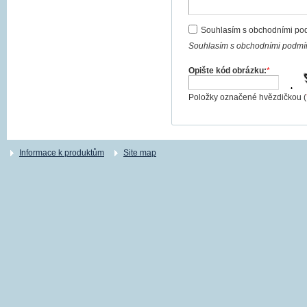
Souhlasím s obchodními po
Souhlasím s obchodními podmín
Opište kód obrázku:
*
Položky označené hvězdičkou (
Informace k produktům
Site map