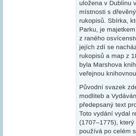
uložena v Dublinu 
místnosti s dřevěný
rukopisů. Sbírka, 
Parku, je majetke
z raného osvícenství
jejích zdí se nachá
rukopisů a map z 18.
byla Marshova knih
veřejnou knihovnou
Původní svazek zd
modliteb a Vydávání
předepsaný text pr
Toto vydání vydal 
(1707–1775), který
používá po celém s