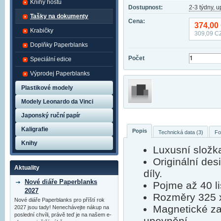
Knihy hostů
Dostupnost:
2-3 týdny, 
Tašky na dokumenty
Cena:
374,00
Krabičky
309,09
CZ
Doplňky Paperblanks
Počet
Speciální edice
Výprodej Paperblanks
Plastikové modely
Modely Leonardo da Vinci
Japonský ruční papír
Kaligrafie
Popis
Technická data (3)
Fo
Knihy
Luxusní složk
Originální de
Aktuality
díly.
Nové diáře Paperblanks
Pojme až 40 li
2027
Rozměry 325 
Nové diáře Paperblanks pro příští rok
Magnetické za
2027 jsou tady! Nenechávejte nákup na
poslední chvíli, právě teď je na našem e-
upevnění.