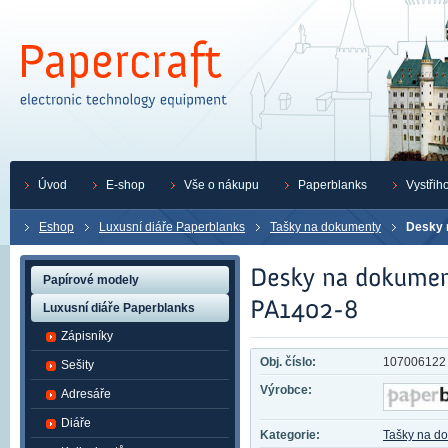
Úvod
E-shop
Vše o nákupu
Paperblanks
Vystřih
Eshop
Luxusní diáře Paperblanks
Tašky na dokumenty
Desky 
Papírové modely
Luxusní diáře Paperblanks
Zápisníky
Obj. číslo:
107006122
Sešity
Výrobce:
Adresáře
Diáře
Kategorie:
Tašky na d