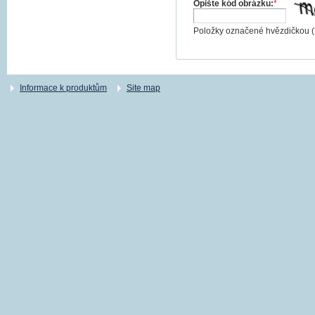
Opište kód obrázku:
*
Položky označené hvězdičkou (
Informace k produktům
Site map