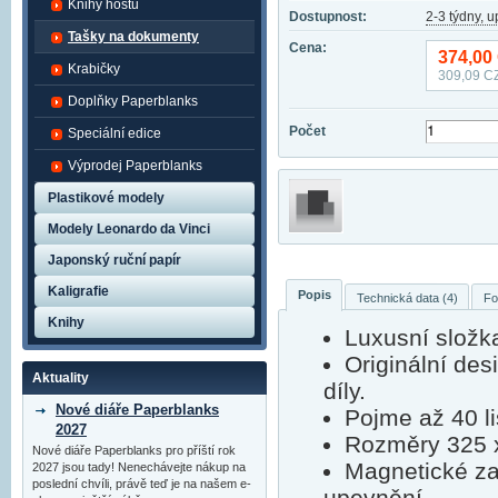
Knihy hostů
Dostupnost:
2-3 týdny, 
Tašky na dokumenty
Cena:
374,00
Krabičky
309,09
CZ
Doplňky Paperblanks
Počet
Speciální edice
Výprodej Paperblanks
Plastikové modely
Modely Leonardo da Vinci
Japonský ruční papír
Kaligrafie
Popis
Technická data (4)
Fo
Knihy
Luxusní složk
Originální de
Aktuality
díly.
Nové diáře Paperblanks
Pojme až 40 li
2027
Rozměry 325 
Nové diáře Paperblanks pro příští rok
Magnetické za
2027 jsou tady! Nenechávejte nákup na
poslední chvíli, právě teď je na našem e-
upevnění.