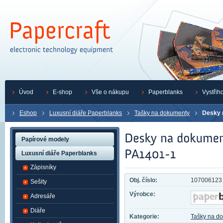
Úvod
E-shop
Vše o nákupu
Paperblanks
Vystřih
Eshop
Luxusní diáře Paperblanks
Tašky na dokumenty
Desky 
Papírové modely
Luxusní diáře Paperblanks
Zápisníky
Obj. číslo:
107006123
Sešity
Výrobce:
Adresáře
Diáře
Kategorie:
Tašky na d