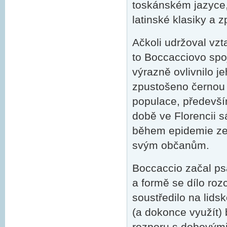
toskánském jazyce, 
latinské klasiky a 
Ačkoli udržoval vzt
to Boccacciovo spoj
výrazně ovlivnilo j
zpustošeno černou s
populace, především 
době ve Florencii 
během epidemie zem
svým občanům.
Boccaccio začal p
a formě se dílo roz
soustředilo na lid
(a dokonce využít)
rozporu s dobovými 