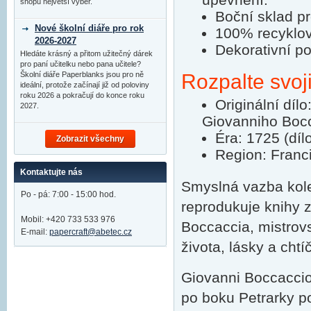
shopu největší výběr.
Boční sklad pr
Nové školní diáře pro rok
100% recyklov
2026-2027
Dekorativní po
Hledáte krásný a přitom užitečný dárek
pro paní učitelku nebo pana učitele?
Školní diáře Paperblanks jsou pro ně
Rozpalte svoji
ideální, protože začínají již od poloviny
roku 2026 a pokračují do konce roku
Originální díl
2027.
Giovanniho Boc
Éra: 1725 (dílo
Zobrazit všechny
Region: Francie
Kontaktujte nás
Smyslná vazba kole
Po - pá: 7:00 - 15:00 hod.
reprodukuje knihy 
Mobil: +420 733 533 976
Boccaccia, mistrovsk
E-mail:
papercraft@abetec.cz
života, lásky a chtí
Giovanni Boccaccio 
po boku Petrarky p