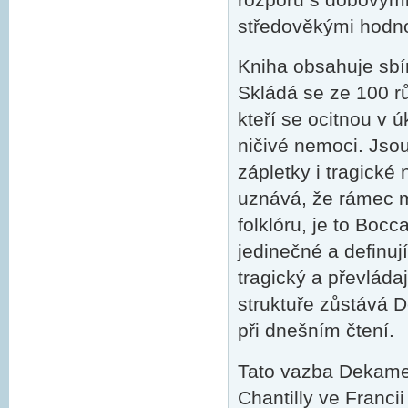
středověkými hodno
Kniha obsahuje sbí
Skládá se ze 100 r
kteří se ocitnou v ú
ničivé nemoci. Jsou
zápletky i tragické
uznává, že rámec m
folklóru, je to Bocc
jedinečné a definu
tragický a převlád
struktuře zůstává 
při dnešním čtení.
Tato vazba Dekamer
Chantilly ve Franci