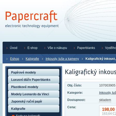
Úvod
E-shop
Vše o nákupu
Paperblanks
Vystřih
Eshop
Kaligrafie
Inkousty, tuše a kameny
Kaligrafický inkoust
Papírové modely
Luxusní diáře Paperblanks
Obj. číslo:
107003905
Plastikové modely
Kategorie:
Inkousty, t
Modely Leonardo da Vinci
Dostupnost:
skladem
Japonský ruční papír
Cena:
Kaligrafie
198,00
163,64
CZ