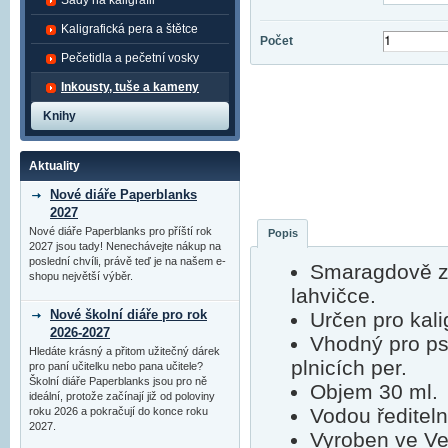
Sady na kaligrafii
Kaligrafická pera a štětce
Počet
Pečetidla a pečetní vosky
Inkousty, tuše a kameny
Knihy
Aktuality
Nové diáře Paperblanks
2027
Nové diáře Paperblanks pro příští rok
Popis
2027 jsou tady! Nenechávejte nákup na
poslední chvíli, právě teď je na našem e-
Smaragdově ze
shopu největší výběr.
lahvičce.
Nové školní diáře pro rok
Určen pro kali
2026-2027
Vhodný pro ps
Hledáte krásný a přitom užitečný dárek
plnicích per.
pro paní učitelku nebo pana učitele?
Školní diáře Paperblanks jsou pro ně
Objem 30 ml.
ideální, protože začínají již od poloviny
Vodou řediteln
roku 2026 a pokračují do konce roku
2027.
Vyroben ve Vel