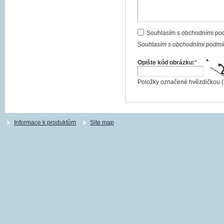
Souhlasím s obchodními po
Souhlasím s obchodními podmín
Opište kód obrázku:
*
Položky označené hvězdičkou (
Informace k produktům
Site map