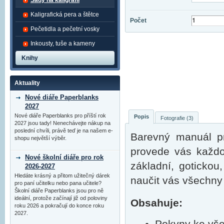
Sady na kaligrafii
Kaligrafická pera a štětce
Počet
Pečetidla a pečetní vosky
Inkousty, tuše a kameny
Knihy
Aktuality
Nové diáře Paperblanks
2027
Nové diáře Paperblanks pro příští rok
Popis
Fotografie (3)
2027 jsou tady! Nenechávejte nákup na
poslední chvíli, právě teď je na našem e-
Barevný manuál pr
shopu největší výběr.
provede vás každou
Nové školní diáře pro rok
základní, gotickou,
2026-2027
Hledáte krásný a přitom užitečný dárek
naučit vás všechny 
pro paní učitelku nebo pana učitele?
Školní diáře Paperblanks jsou pro ně
ideální, protože začínají již od poloviny
Obsahuje:
roku 2026 a pokračují do konce roku
2027.
Pokyny ke všem