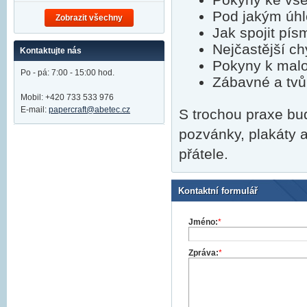
Pod jakým úhl
Zobrazit všechny
Jak spojit pís
Nejčastější ch
Kontaktujte nás
Pokyny k malov
Po - pá: 7:00 - 15:00 hod.
Zábavné a tvůr
Mobil: +420 733 533 976
E-mail:
papercraft@abetec.cz
S trochou praxe bu
pozvánky, plakáty 
přátele.
Kontaktní formulář
Jméno:
*
Zpráva:
*