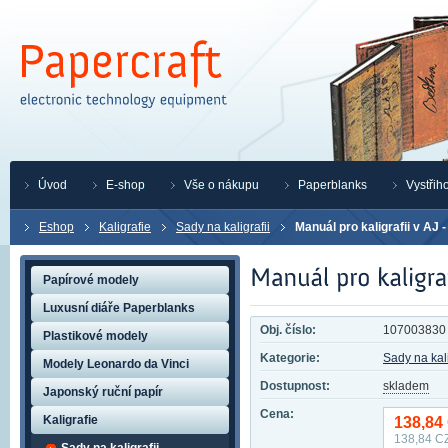
Úvod
E-shop
Vše o nákupu
Paperblanks
Vystřih
Eshop
Kaligrafie
Sady na kaligrafii
Manuál pro kaligrafii v AJ -
Papírové modely
Luxusní diáře Paperblanks
Obj. číslo:
107003830
Plastikové modely
Kategorie:
Sady na kali
Modely Leonardo da Vinci
Dostupnost:
skladem
Japonský ruční papír
Cena:
Kaligrafie
138,84
138,84
CZ