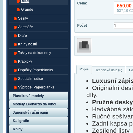
Ultra
Cena:
650,00
Grande
537,19
CZ
Sešity
Počet
Adresáře
Diáře
Knihy hostů
Tašky na dokumenty
Krabičky
Popis
Doplňky Paperblanks
Technická data (6)
Fo
Speciální edice
Luxusní zápi
Originální de
Výprodej Paperblanks
díly.
Plastikové modely
Pružné desky
Modely Leonardo da Vinci
Hedvábná zálo
Japonský ruční papír
Ručně sešíva
Kaligrafie
Zadní kapsa p
Knihy
Zesílené listy,