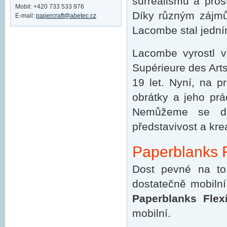
surrealismu a pro
Mobil: +420 733 533 976
Díky různým zájmů
E-mail:
papercraft@abetec.cz
Lacombe stal jední
Lacombe vyrostl v
Supérieure des Arts
19 let. Nyní, na p
obrátky a jeho pr
Nemůžeme se do
představivost a kre
Paperblanks Fl
Dost pevné na to
dostatečně mobilní
Paperblanks Flex
mobilní.