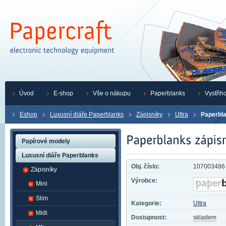
Úvod
E-shop
Vše o nákupu
Paperblanks
Vystřih
Eshop
Luxusní diáře Paperblanks
Zápisníky
Ultra
Paperbla
Papírové modely
Luxusní diáře Paperblanks
Obj. číslo:
107003486
Zápisníky
Výrobce:
Mini
Slim
Kategorie:
Ultra
Midi
Dostupnost:
skladem