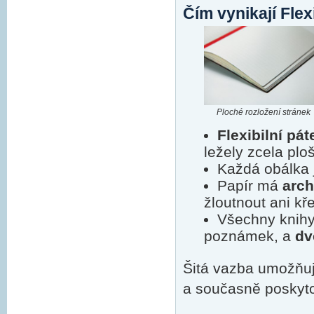
Čím vynikají Flex
Ploché rozložení stránek
Flexibilní pát
ležely zcela plo
Každá obálka 
Papír má
arch
žloutnout ani kř
Všechny knihy
poznámek, a
dv
Šitá vazba umožňuj
a současně poskytov