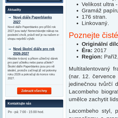
Velikost ultra
Gramáž papír
Aktuality
176 stran.
Nové diáře Paperblanks
2027
Linkovaný.
Nové diáře Paperblanks pro příští rok
2027 jsou tady! Nenechávejte nákup na
Poznejte čist
poslední chvíli, právě teď je na našem e-
shopu největší výběr.
Originální díl
Nové školní diáře pro rok
Éra:
2017
2026-2027
Region:
Paříž
Hledáte krásný a přitom užitečný dárek
pro paní učitelku nebo pana učitele?
Školní diáře Paperblanks jsou pro ně
Multitalentovaný 
ideální, protože začínají již od poloviny
roku 2026 a pokračují do konce roku
(nar. 12. července
2027.
jedinečnou tvůrčí d
Lacombeho biograf
Zobrazit všechny
umělce zachytit lid
Kontaktujte nás
Lacombeho styl, 
Po - pá: 7:00 - 15:00 hod.