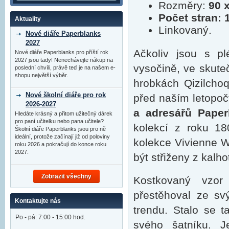
Rozměry:
90 
Počet stran: 
Aktuality
Linkovaný.
Nové diáře Paperblanks
2027
Ačkoliv jsou s pl
Nové diáře Paperblanks pro příští rok
2027 jsou tady! Nenechávejte nákup na
vysočině, ve skuteč
poslední chvíli, právě teď je na našem e-
shopu největší výběr.
hrobkách Qizilchoq
Nové školní diáře pro rok
před naším letopoč
2026-2027
a adresářů Paper
Hledáte krásný a přitom užitečný dárek
pro paní učitelku nebo pana učitele?
kolekcí z roku 18
Školní diáře Paperblanks jsou pro ně
ideální, protože začínají již od poloviny
kolekce Vivienne 
roku 2026 a pokračují do konce roku
2027.
být střiženy z kalh
Zobrazit všechny
Kostkovaný vzor
přestěhoval ze sv
Kontaktujte nás
trendu. Stalo se ta
Po - pá: 7:00 - 15:00 hod.
svého šatníku. 