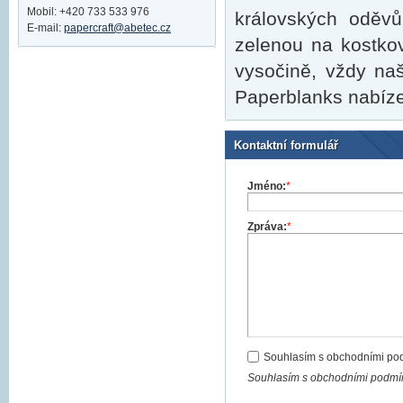
Mobil: +420 733 533 976
královských oděv
E-mail:
papercraft@abetec.cz
zelenou na kostko
vysočině, vždy naš
Paperblanks nabízej
Kontaktní formulář
Jméno:
*
Zpráva:
*
Souhlasím s obchodními po
Souhlasím s obchodními podmín