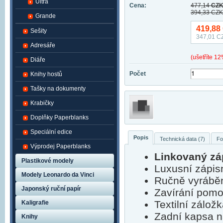
Ultra
Cena:
477,14
CZK 
394,33
CZK 
Grande
419,88
Sešity
347,01
CZ
Adresáře
(ušetříte 1
Diáře
Počet
Knihy hostů
Tašky na dokumenty
Krabičky
Doplňky Paperblanks
Speciální edice
Popis
Technická data (7)
Fo
Výprodej Paperblanks
Linkovaný zá
Plastikové modely
Luxusní zápis
Modely Leonardo da Vinci
Ručně vyráběn
Japonský ruční papír
Zavírání pom
Textilní zálož
Kaligrafie
Zadní kapsa na
Knihy