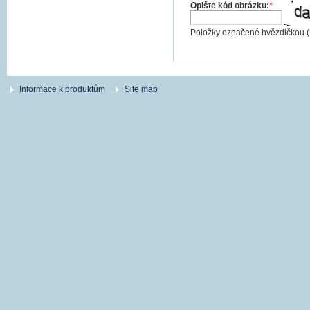
Opište kód obrázku:
*
Položky označené hvězdičkou (
Informace k produktům
Site map