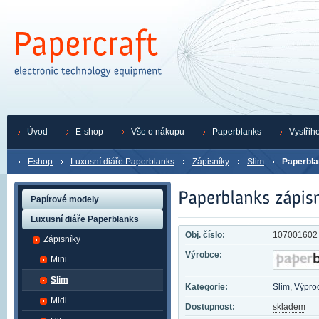
Úvod
E-shop
Vše o nákupu
Paperblanks
Vystřih
Eshop
Luxusní diáře Paperblanks
Zápisníky
Slim
Paperbla
Papírové modely
Luxusní diáře Paperblanks
Obj. číslo:
107001602
Zápisníky
Výrobce:
Mini
Slim
Kategorie:
Slim
,
Výpro
Midi
Dostupnost:
skladem