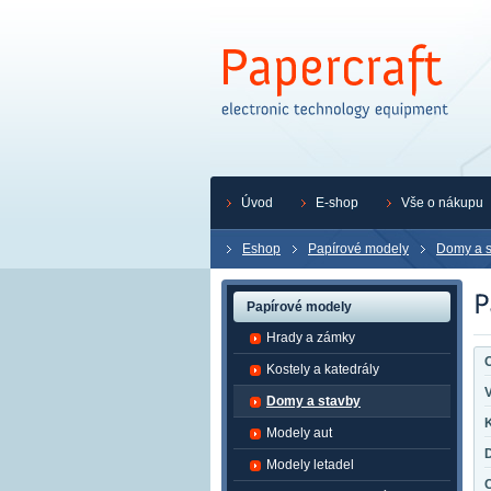
Úvod
E-shop
Vše o nákupu
Eshop
Papírové modely
Domy a s
Papírové modely
Hrady a zámky
O
Kostely a katedrály
Domy a stavby
K
Modely aut
Modely letadel