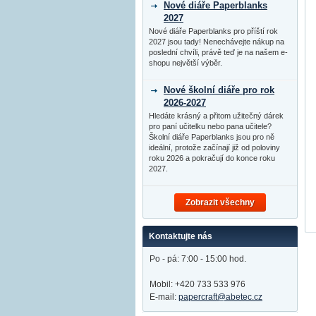
Nové diáře Paperblanks
2027
Nové diáře Paperblanks pro příští rok
2027 jsou tady! Nenechávejte nákup na
poslední chvíli, právě teď je na našem e-
shopu největší výběr.
Nové školní diáře pro rok
2026-2027
Hledáte krásný a přitom užitečný dárek
pro paní učitelku nebo pana učitele?
Školní diáře Paperblanks jsou pro ně
ideální, protože začínají již od poloviny
roku 2026 a pokračují do konce roku
2027.
Zobrazit všechny
Kontaktujte nás
Po - pá: 7:00 - 15:00 hod.
Mobil: +420 733 533 976
E-mail:
papercraft@abetec.cz