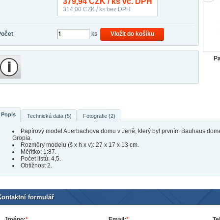
379,94
CZK / ks vč. DPH
314,00
CZK / ks bez DPH
Počet
ks
Vložit do košíku
Pa
Popis
Technická data (5)
Fotografie (2)
Papírový model Auerbachova domu v Jeně, který byl prvním Bauhaus domem
Gropia.
Rozměry modelu (š x h x v): 27 x 17 x 13 cm.
Měřítko: 1:87.
Počet listů: 4,5.
Obtížnost 2.
Kontaktní formulář
Jméno:
*
Email:
*
Te