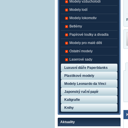
Modely vzducholodí
Modely lodí
Modely lokomotiv
Betlémy
Papírové loutky a divadla
Modely pro malé děti
Ostatní modely
Laserové sady
Luxusní diáře Paperblanks
Plastikové modely
Modely Leonardo da Vinci
Japonský ruční papír
Kaligrafie
Knihy
Aktuality