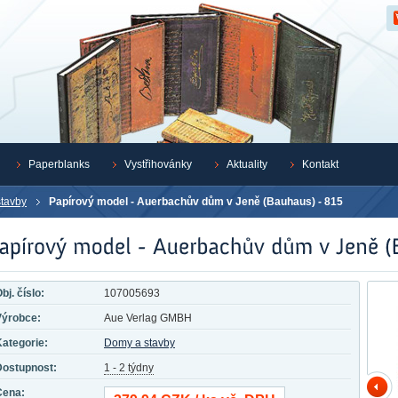
Z
Paperblanks
Vystřihovánky
Aktuality
Kontakt
tavby
Papírový model - Auerbachův dům v Jeně (Bauhaus) - 815
bj. číslo:
107005693
Výrobce:
Aue Verlag GMBH
ategorie:
Domy a stavby
Dostupnost:
1 - 2 týdny
Cena: