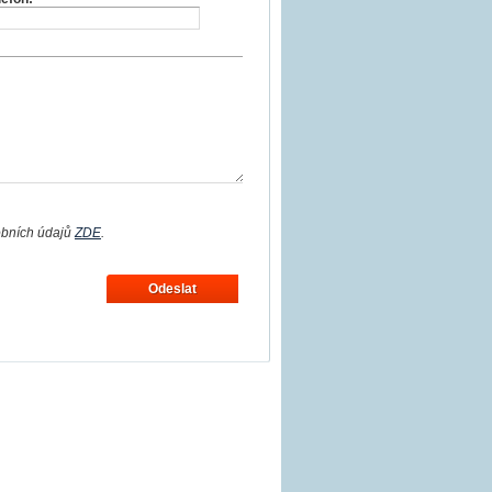
obních údajů
ZDE
.
Odeslat