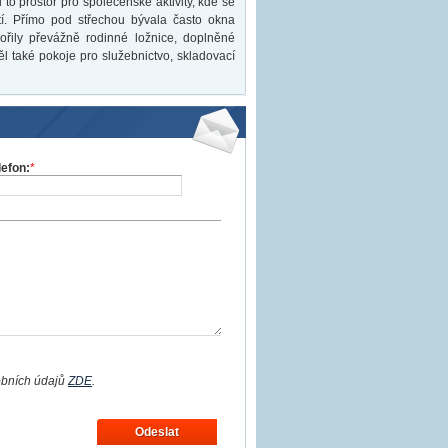
to prostor pro společenské aktivity, kde se
stí. Přímo pod střechou bývala často okna
vořily převážně rodinné ložnice, doplněné
také pokoje pro služebnictvo, skladovací
lefon:
*
obních údajů
ZDE
.
Odeslat