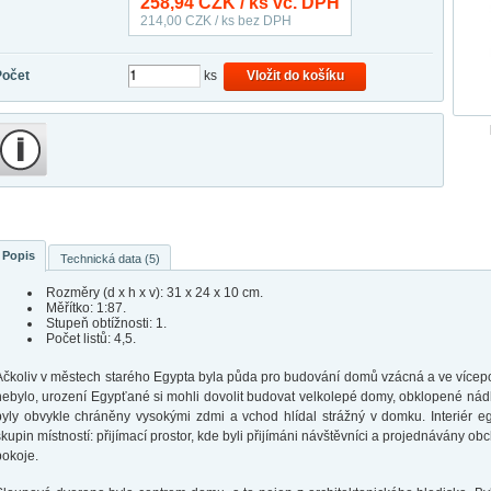
258,94
CZK / ks vč. DPH
214,00
CZK / ks bez DPH
Počet
ks
Vložit do košíku
Popis
Technická data (5)
Rozměry (d x h x v): 31 x 24 x 10 cm.
Měřítko: 1:87.
Stupeň obtížnosti: 1.
Počet listů: 4,5.
Ačkoliv v městech starého Egypta byla půda pro budování domů vzácná a ve vícep
nebylo, urození Egypťané si mohli dovolit budovat velkolepé domy, obklopené nád
byly obvykle chráněny vysokými zdmi a vchod hlídal strážný v domku. Interiér eg
skupin místností: přijímací prostor, kde byli přijímáni návštěvníci a projednávány 
pokoje.