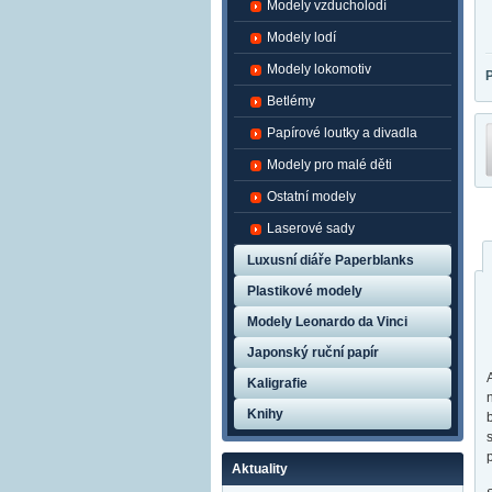
Modely vzducholodí
Modely lodí
Modely lokomotiv
Betlémy
Papírové loutky a divadla
Modely pro malé děti
Ostatní modely
Laserové sady
Luxusní diáře Paperblanks
Plastikové modely
Modely Leonardo da Vinci
Japonský ruční papír
Kaligrafie
Knihy
Aktuality