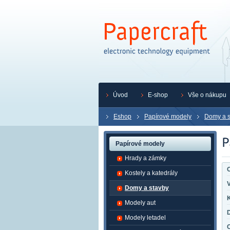
Úvod
E-shop
Vše o nákupu
Eshop
Papírové modely
Domy a s
Papírové modely
Hrady a zámky
O
Kostely a katedrály
Domy a stavby
K
Modely aut
Modely letadel