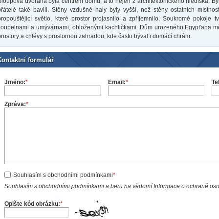
Sloupová dvorana byla centrem domu, a to nejen z architektonického hlediska. Byl 
přátelé také bavili. Stěny vzdušné haly byly vyšší, než stěny ostatních místno
propouštějící světlo, které prostor projasnilo a zpříjemnilo. Soukromé pokoje t
koupelnami a umývárnami, obloženými kachličkami. Dům urozeného Egypťana měl 
prostory a chlévy s prostornou zahradou, kde často býval i domácí chrám.
Kontaktní formulář
Jméno:
*
Email:
*
Te
Zpráva:
*
Souhlasím s obchodními podmínkami
*
Souhlasím s obchodními podmínkami a beru na vědomí Informace o ochraně os
Opište kód obrázku:
*