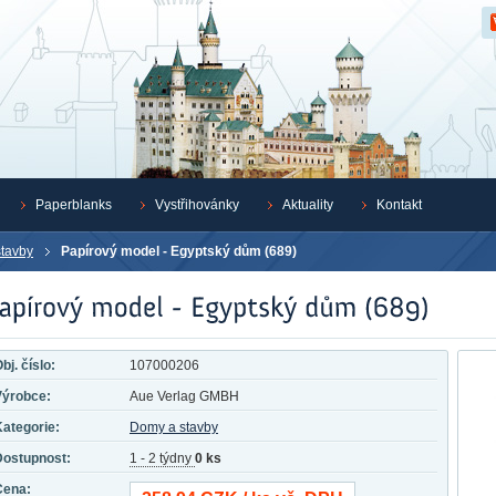
Z
Paperblanks
Vystřihovánky
Aktuality
Kontakt
tavby
Papírový model - Egyptský dům (689)
bj. číslo:
107000206
Výrobce:
Aue Verlag GMBH
ategorie:
Domy a stavby
Dostupnost:
1 - 2 týdny
0 ks
Cena: