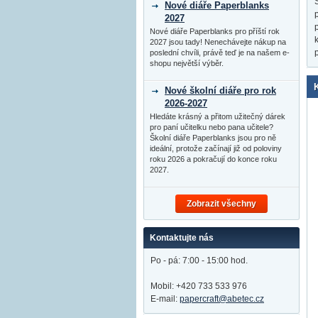
Nové diáře Paperblanks
2027
Nové diáře Paperblanks pro příští rok
2027 jsou tady! Nenechávejte nákup na
poslední chvíli, právě teď je na našem e-
shopu největší výběr.
Nové školní diáře pro rok
2026-2027
Hledáte krásný a přitom užitečný dárek
pro paní učitelku nebo pana učitele?
Školní diáře Paperblanks jsou pro ně
ideální, protože začínají již od poloviny
roku 2026 a pokračují do konce roku
2027.
Zobrazit všechny
Kontaktujte nás
Po - pá: 7:00 - 15:00 hod.
Mobil: +420 733 533 976
E-mail:
papercraft@abetec.cz