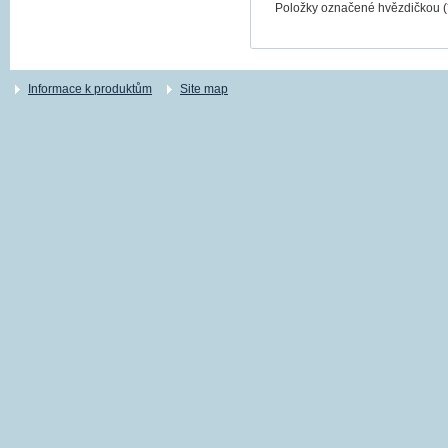
Položky označené hvězdičkou (
Informace k produktům
Site map