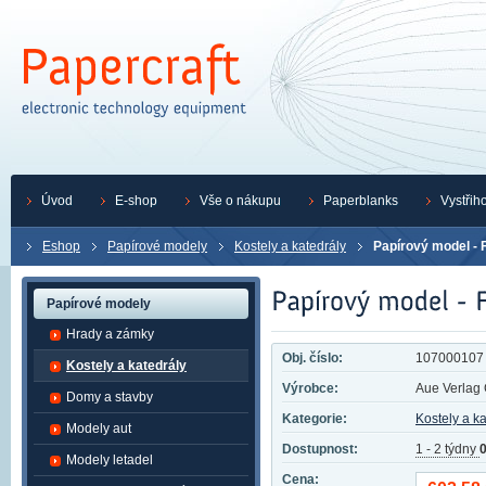
Úvod
E-shop
Vše o nákupu
Paperblanks
Vystřih
Eshop
Papírové modely
Kostely a katedrály
Papírový model - F
Papírové modely
Hrady a zámky
Obj. číslo:
107000107
Kostely a katedrály
Výrobce:
Aue Verla
Domy a stavby
Kategorie:
Kostely a k
Modely aut
Dostupnost:
1 - 2 týdny
0
Modely letadel
Cena: