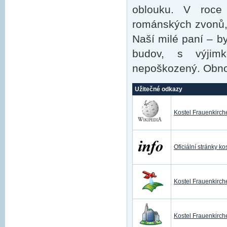
oblouku. V roce
románských zvonů,
Naší milé paní – b
budov, s výjim
nepoškozený. Obno
Užitečné odkazy
Kostel Frauenkirch
Oficiální stránky 
Kostel Frauenkirch
Kostel Frauenkirc