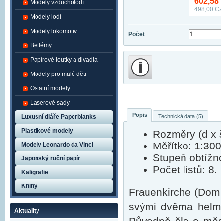
602,58
Modely vzducholodí
498,00
CZ
Modely lodí
Modely lokomotiv
Počet
Betlémy
Papírové loutky a divadla
Modely pro malé děti
Ostatní modely
Laserové sady
Popis
Technická data (5)
Luxusní diáře Paperblanks
Plastikové modely
Rozměry (d x š
Měřítko: 1:300
Modely Leonardo da Vinci
Stupeň obtížno
Japonský ruční papír
Počet listů: 8.
Kaligrafie
Knihy
Frauenkirche (Domk
svými dvěma helm
Aktuality
Původně šlo o měst