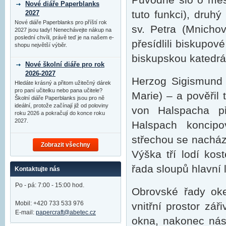
Nové diáře Paperblanks
tuto funkci), druhý
2027
Nové diáře Paperblanks pro příští rok
sv. Petra (Mnicho
2027 jsou tady! Nenechávejte nákup na
poslední chvíli, právě teď je na našem e-
přesídlili biskupov
shopu největší výběr.
biskupskou katedrá
Nové školní diáře pro rok
2026-2027
Herzog Sigismund 
Hledáte krásný a přitom užitečný dárek
pro paní učitelku nebo pana učitele?
Marie) – a pověřil
Školní diáře Paperblanks jsou pro ně
ideální, protože začínají již od poloviny
von Halspacha př
roku 2026 a pokračují do konce roku
2027.
Halspach koncip
střechou se nacháze
Zobrazit všechny
Výška tří lodí kos
řada sloupů hlavní 
Kontaktujte nás
Po - pá: 7:00 - 15:00 hod.
Obrovské řady oke
Mobil: +420 733 533 976
vnitřní prostor zá
E-mail:
papercraft@abetec.cz
okna, nakonec nás