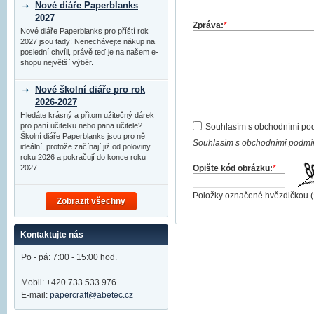
Nové diáře Paperblanks
2027
Zpráva:
*
Nové diáře Paperblanks pro příští rok
2027 jsou tady! Nenechávejte nákup na
poslední chvíli, právě teď je na našem e-
shopu největší výběr.
Nové školní diáře pro rok
2026-2027
Hledáte krásný a přitom užitečný dárek
pro paní učitelku nebo pana učitele?
Souhlasím s obchodními po
Školní diáře Paperblanks jsou pro ně
Souhlasím s obchodními podmín
ideální, protože začínají již od poloviny
roku 2026 a pokračují do konce roku
Opište kód obrázku:
*
2027.
Položky označené hvězdičkou (
Zobrazit všechny
Kontaktujte nás
Po - pá: 7:00 - 15:00 hod.
Mobil: +420 733 533 976
E-mail:
papercraft@abetec.cz