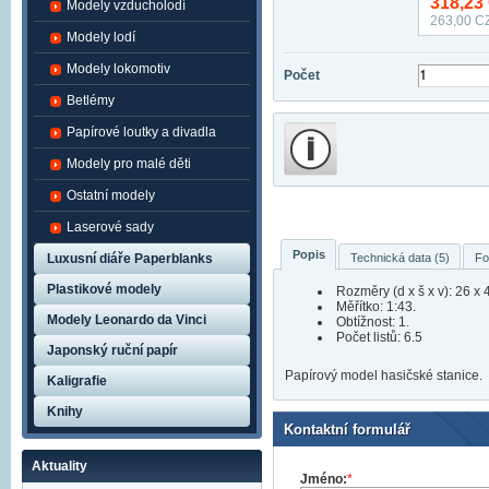
318,23
Modely vzducholodí
263,00
CZ
Modely lodí
Modely lokomotiv
Počet
Betlémy
Papírové loutky a divadla
Modely pro malé děti
Ostatní modely
Laserové sady
Popis
Technická data (5)
Fo
Luxusní diáře Paperblanks
Plastikové modely
Rozměry (d x š x v): 26 x 
Měřítko: 1:43.
Modely Leonardo da Vinci
Obtížnost: 1.
Počet listů: 6.5
Japonský ruční papír
Papírový model hasičské stanice.
Kaligrafie
Knihy
Kontaktní formulář
Aktuality
Jméno:
*