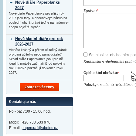
Nové diáře Paperblanks
2027
Zpráva:
*
Nové diáře Paperblanks pro příští rok
2027 jsou tady! Nenechávejte nákup na
poslední chvíli, právě teď je na našem e-
shopu největší výběr.
Nové školní diáře pro rok
2026-2027
Hledáte krásný a přitom užitečný dárek
pro paní učitelku nebo pana učitele?
Souhlasím s obchodními po
Školní diáře Paperblanks jsou pro ně
Souhlasím s obchodními podmín
ideální, protože začínají již od poloviny
roku 2026 a pokračují do konce roku
Opište kód obrázku:
*
2027.
Položky označené hvězdičkou (
Zobrazit všechny
Kontaktujte nás
Po - pá: 7:00 - 15:00 hod.
Mobil: +420 733 533 976
E-mail:
papercraft@abetec.cz