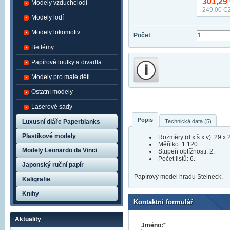
301,29
Modely vzducholodí
249,00
CZ
Modely lodí
Modely lokomotiv
Počet
Betlémy
Papírové loutky a divadla
Modely pro malé děti
Ostatní modely
Laserové sady
Popis
Technická data (5)
Luxusní diáře Paperblanks
Plastikové modely
Rozměry (d x š x v): 29 x 
Měřítko: 1:120.
Modely Leonardo da Vinci
Stupeň obtížnosti: 2.
Počet listů: 6.
Japonský ruční papír
Papírový model hradu Steineck.
Kaligrafie
Knihy
Kontaktní formulář
Aktuality
Jméno:
*