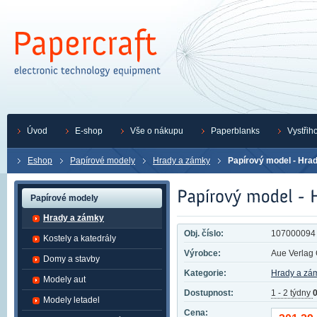
Úvod
E-shop
Vše o nákupu
Paperblanks
Vystřih
Eshop
Papírové modely
Hrady a zámky
Papírový model - Hrad
Papírové modely
Hrady a zámky
Obj. číslo:
107000094
Kostely a katedrály
Výrobce:
Aue Verla
Domy a stavby
Kategorie:
Hrady a zá
Modely aut
Dostupnost:
1 - 2 týdny
0
Modely letadel
Cena: