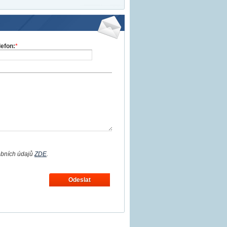
lefon:
*
obních údajů
ZDE
.
Odeslat