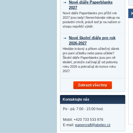
Nové diáře Paperblanks
2027
Nové diáře Paperblanks pro příští rok
2027 jsou tady! Nenechávejte nákup na
poslední chvíli, právě teď je na našem e-
shopu největší výběr.
Nové školní diáře pro rok
2026-2027
Hledáte krásný a přitom užitečný dárek
pro paní učitelku nebo pana učitele?
Školní diáře Paperblanks jsou pro ně
ideální, protože začínají již od poloviny
roku 2026 a pokračují do konce roku
2027.
Zobrazit všechny
Kontaktujte nás
Po - pá: 7:00 - 15:00 hod.
Mobil: +420 733 533 976
E-mail:
papercraft@abetec.cz