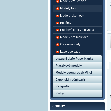
Modely vzducholodí
Modely lodí
Modely lokomotiv
Betlémy
Papírové loutky a divadla
Modely pro malé děti
Ostatní modely
Laserové sady
Luxusní diáře Paperblanks
Plastikové modely
Modely Leonardo da Vinci
Japonský ruční papír
Kaligrafie
Knihy
Aktuality