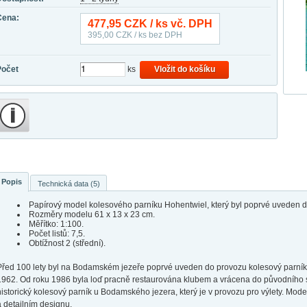
Cena:
477,95
CZK / ks vč. DPH
395,00
CZK / ks bez DPH
Počet
ks
Vložit do košíku
Popis
Technická data (5)
Papírový model kolesového parníku Hohentwiel, který byl poprvé uveden d
Rozměry modelu 61 x 13 x 23 cm.
Měřítko: 1:100.
Počet listů: 7,5.
Obtížnost 2 (střední).
Před 100 lety byl na Bodamském jezeře poprvé uveden do provozu kolesový parník „
1962. Od roku 1986 byla loď pracně restaurována klubem a vrácena do původního s
historický kolesový parník u Bodamského jezera, který je v provozu pro výlety. Mode
a detailním designu.