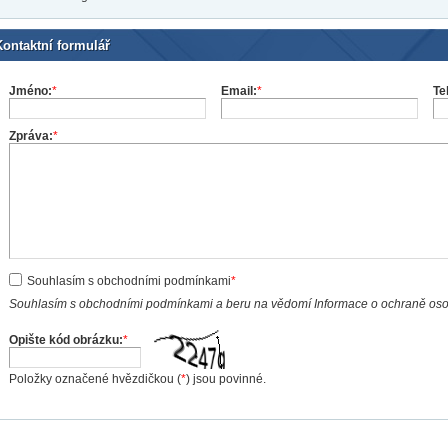
Kontaktní formulář
Jméno:
*
Email:
*
Te
Zpráva:
*
Souhlasím s obchodními podmínkami
*
Souhlasím s obchodními podmínkami a beru na vědomí Informace o ochraně os
Opište kód obrázku:
*
Položky označené hvězdičkou (
*
) jsou povinné.