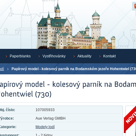
Z
Paperblanks
Vystřihovánky
Aktuality
Kontakt
odí
Papírový model - kolesový parník na Bodamském jezeře Hohentwiel (73
bj. číslo:
107005933
Výrobce:
Aue Verlag GMBH
ategorie:
Modely lodí
Dostupnost:
1 - 2 týdny