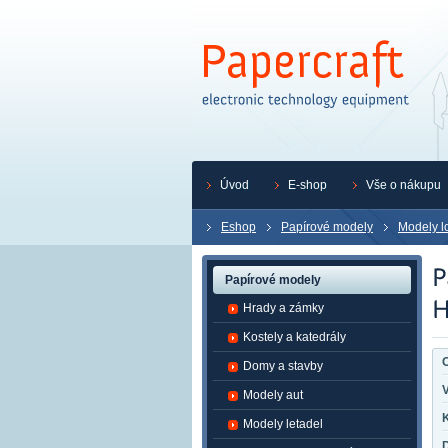
Úvod
E-shop
Vše o nákupu
Eshop
Papírové modely
Modely l
Papírové modely
Hrady a zámky
Kostely a katedrály
O
Domy a stavby
Modely aut
K
Modely letadel