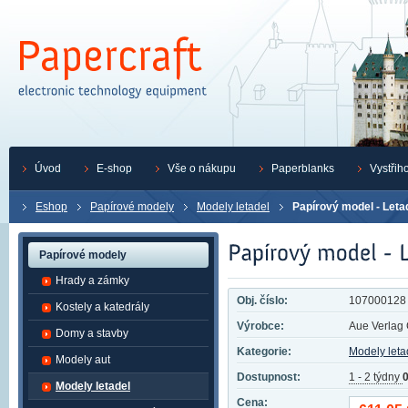
Úvod
E-shop
Vše o nákupu
Paperblanks
Vystřih
Eshop
Papírové modely
Modely letadel
Papírový model - Let
Papírové modely
Hrady a zámky
Obj. číslo:
107000128
Kostely a katedrály
Výrobce:
Aue Verla
Domy a stavby
Kategorie:
Modely leta
Modely aut
Dostupnost:
1 - 2 týdny
0
Modely letadel
Cena: