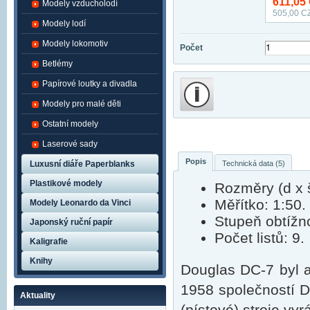
611,05
Modely vzducholodí
505,00
CZ
Modely lodí
Modely lokomotiv
Počet
Betlémy
Papírové loutky a divadla
Modely pro malé děti
Ostatní modely
Laserové sady
Popis
Technická data (5)
Luxusní diáře Paperblanks
Plastikové modely
Rozměry (d x š
Měřítko: 1:50.
Modely Leonardo da Vinci
Stupeň obtížno
Japonský ruční papír
Počet listů: 9.
Kaligrafie
Knihy
Douglas DC-7 byl a
1958 společností Do
Aktuality
(pístové) stroje vy