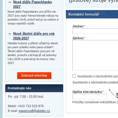
Nové diáře Paperblanks
2027
Nové diáře Paperblanks pro příští rok
Kontaktní formulář
2027 jsou tady! Nenechávejte nákup na
poslední chvíli, právě teď je na našem e-
shopu největší výběr.
Jméno:
*
Nové školní diáře pro rok
Zpráva:
*
2026-2027
Hledáte krásný a přitom užitečný dárek
pro paní učitelku nebo pana učitele?
Školní diáře Paperblanks jsou pro ně
ideální, protože začínají již od poloviny
roku 2026 a pokračují do konce roku
2027.
Zobrazit všechny
Souhlasím s obchodními po
Souhlasím s obchodními podmín
Kontaktujte nás
Opište kód obrázku:
*
Po - pá: 7:00 - 15:00 hod.
Položky označené hvězdičkou (
Mobil: +420 733 533 976
E-mail:
papercraft@abetec.cz