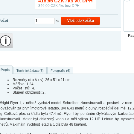
418,66
CZK / ks vč. DPH
346,00
CZK / ks bez DPH
Počet
ks
Vložit do košíku
Pap
Popis
Technická data (5)
Fotografie (6)
Rozměry (d x š x v): 26 x 51 x 11 cm.
Měřítko: 1:24.
Počet listů: 4.
Stupeň obtížnosti: 2.
Wright-Flyer I, z něhož vychází model Schreiber, zkonstruovali a postavili v roce 
považován za první motorové letadlo. Byl 6.43 metrů dlouhý, rozpětí křídel měl 12
kg. Celková plocha křídla byla 47.4 m
. Flyer I byl poháněn čtyřválcovým karburát
2
zkonstruovali. Motor byl chlazený vodou a měl výkon 12 HP. Letoun byl vybave
metrů. Maximální rychlost letadla tudíž byla 48 km/hod.