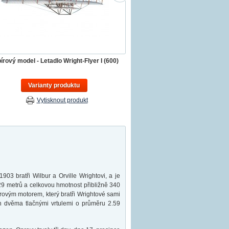
írový model - Letadlo Wright-Flyer I (600)
Varianty produktu
Vytisknout produkt
1903 bratři Wilbur a Orville Wrightovi, a je
.29 metrů a celkovou hmotnost přibližně 340
orovým motorem, který bratři Wrightové sami
n dvěma tlačnými vrtulemi o průměru 2.59