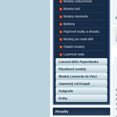
Modely vzducholodí
Modely lodí
Modely lokomotiv
Betlémy
Papírové loutky a divadla
Modely pro malé děti
Ostatní modely
Laserové sady
Luxusní diáře Paperblanks
Plastikové modely
Modely Leonardo da Vinci
Japonský ruční papír
Kaligrafie
Knihy
Aktuality