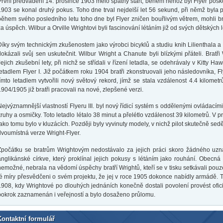
První předvádění 14. prosince 1903 mělo špatný start, během něhož byl Flyer poškoz
1903 se konal druhý pokus. Toho dne trval nejdelší let 56 sekund, při němž byla
během svého posledního letu toho dne byl Flyer zničen bouřlivým větrem, mohli br
za úspěch. Wilbur a Orville Wrightovi byli fascinování létáním již od svých dětských l
Díky svým technickým zkušenostem jako výrobci bicyklů a studiu knih Lilienthala
dokázali svůj sen uskutečnit. Wilbur Wright a Chanute byli blízkými přáteli. Bratři
Jejich zkušební lety, při nichž se střídali v řízení letadla, se odehrávaly v Kitty H
letadlem Flyer I. Již počátkem roku 1904 bratři zkonstruovali jeho následovníka, F
tímto letadlem vytvořili nový světový rekord, jímž se stala vzdálenost 4.4 kilome
1904/1905 již bratři pracovali na nové, zlepšené verzi.
Nejvýznamnější vlastností Flyeru III. byl nový řídicí systém s oddělenými ovládacími
kruhy a osmičky. Toto letadlo létalo 38 minut a přelétlo vzdálenost 39 kilometrů. V prv
jako tomu bylo v kluzácích. Později byly vyvinuty modely, v nichž pilot skutečně s
dvoumístná verze Wright-Flyer.
Zpočátku se bratrům Wrightovým nedostávalo za jejich práci skoro žádného uznání
anglikánské církve, který proklínal jejich pokusy s létáním jako rouhání. Obecná
nemožné, nebrala na vědomí úspěchy bratří Wrightů, kteří se v tisku setkávali pou
té míry přesvědčeni o svém projektu, že jej v roce 1905 dokonce nabídly armádě. 
1908, kdy Wrightové po dlouhých jednáních konečně dostali povolení provést oficiál
pokrok zaznamenán i veřejností a bylo dosaženo průlomu.
Kontaktní formulář