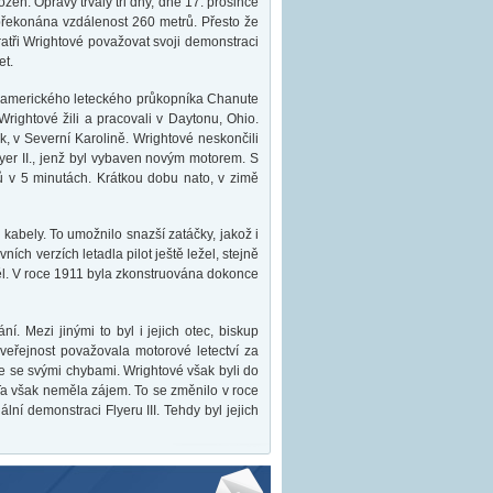
en. Opravy trvaly tři dny, dne 17. prosince
 překonána vzdálenost 260 metrů. Přesto že
atři Wrightové považovat svoji demonstraci
et.
 a amerického leteckého průkopníka Chanute
 Wrightové žili a pracovali v Daytonu, Ohio.
awk, v Severní Karolině. Wrightové neskončili
lyer II., jenž byl vybaven novým motorem. S
trů v 5 minutách. Krátkou dobu nato, v zimě
 kabely. To umožnilo snazší zatáčky, jakož i
ních verzích letadla pilot ještě ležel, stejně
eděl. V roce 1911 byla zkonstruována dokonce
. Mezi jinými to byl i jejich otec, biskup
 veřejnost považovala motorové letectví za
ze se svými chybami. Wrightové však byli do
Ta však neměla zájem. To se změnilo v roce
ní demonstraci Flyeru III. Tehdy byl jejich