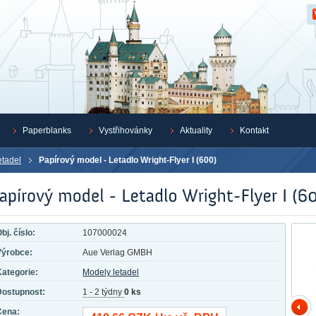
Z
Paperblanks
Vystřihovánky
Aktuality
Kontakt
etadel
Papírový model - Letadlo Wright-Flyer I (600)
bj. číslo:
107000024
Výrobce:
Aue Verlag GMBH
ategorie:
Modely letadel
Dostupnost:
1 - 2 týdny
0 ks
Cena: