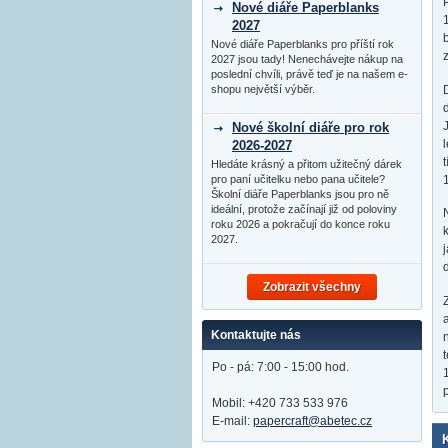
Nové diáře Paperblanks
2027
Nové diáře Paperblanks pro příští rok
2027 jsou tady! Nenechávejte nákup na
poslední chvíli, právě teď je na našem e-
shopu největší výběr.
Nové školní diáře pro rok
2026-2027
Hledáte krásný a přitom užitečný dárek
pro paní učitelku nebo pana učitele?
Školní diáře Paperblanks jsou pro ně
ideální, protože začínají již od poloviny
roku 2026 a pokračují do konce roku
2027.
Zobrazit všechny
Kontaktujte nás
Po - pá: 7:00 - 15:00 hod.
Mobil: +420 733 533 976
E-mail:
papercraft@abetec.cz