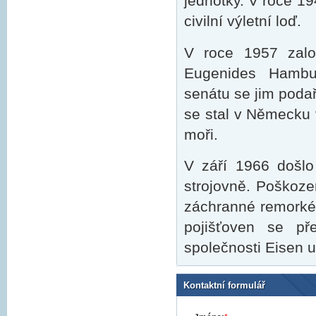
jednotky. V roce 1
civilní výletní loď.
V roce 1957 založ
Eugenides Hambur
senátu se jim podař
se stal v Německu
moři.
V září 1966 došlo
strojovně. Poškozen
záchranné remorkér
pojišťoven se př
společnosti Eisen 
Kontaktní formulář