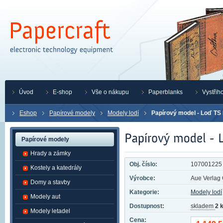
Úvod
E-shop
Vše o nákupu
Paperblanks
Vystřih
Eshop
Papírové modely
Modely lodí
Papírový model - Loď TS 
Papírové modely
Hrady a zámky
Obj. číslo:
107001225
Kostely a katedrály
Výrobce:
Aue Verla
Domy a stavby
Kategorie:
Modely lodí
Modely aut
Dostupnost:
skladem
2 
Modely letadel
Cena: