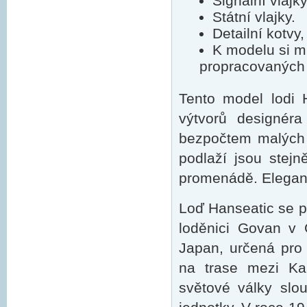
Signální vlajky
Státní vlajky.
Detailní kotvy, 
K modelu si m
propracovaných 
Tento model lodi 
výtvorů designér
bezpočtem malých 
podlaží jsou stej
promenádě. Elegantn
Loď Hanseatic se py
loděnici Govan v
Japan, určená pro
na trase mezi K
světové války slou