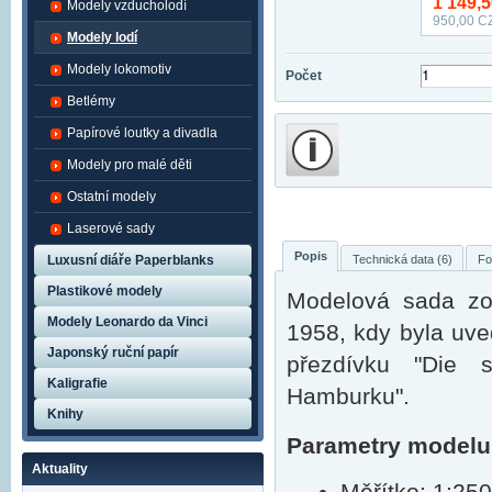
1 149,
Modely vzducholodí
950,00
CZ
Modely lodí
Modely lokomotiv
Počet
Betlémy
Papírové loutky a divadla
Modely pro malé děti
Ostatní modely
Laserové sady
Popis
Technická data (6)
Fo
Luxusní diáře Paperblanks
Plastikové modely
Modelová sada zo
Modely Leonardo da Vinci
1958, kdy byla uve
Japonský ruční papír
přezdívku "Die 
Kaligrafie
Hamburku".
Knihy
Parametry modelu
Aktuality
Měřítko: 1:250