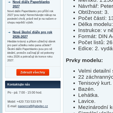
Nové diáře Paperblanks
Návrhář: Peter
2027
Obtížnost: 3.
Nové diáře Paperblanks pro příští rok
2027 jsou tady! Nenechávejte nákup na
Počet částí: 1
poslední chvíli, právě teď je na našem e-
shopu největší výběr.
Délka modelu
Instrukce: v n
Nové školní diáře pro rok
Formát: DIN A
2026-2027
Počet listů: 26
Hledáte krásný a přitom užitečný dárek
pro paní učitelku nebo pana učitele?
Edice: 2. vydá
Školní diáře Paperblanks jsou pro ně
ideální, protože začínají již od poloviny
roku 2026 a pokračují do konce roku
Prvky modelu:
2027.
Velmi detailní
Zobrazit všechny
22 záchrannýc
Tenisový kurt.
Kontaktujte nás
Bazén.
Po - pá: 7:00 - 15:00 hod.
Lehátka.
Lavice.
Mobil: +420 733 533 976
Mezinárodní k
E-mail:
papercraft@abetec.cz