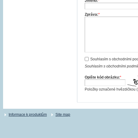
Jméno:
*
Zpráva:
*
Souhlasím s obchodními po
Souhlasím s obchodními podmín
Opište kód obrázku:
*
Položky označené hvězdičkou (
Informace k produktům
Site map