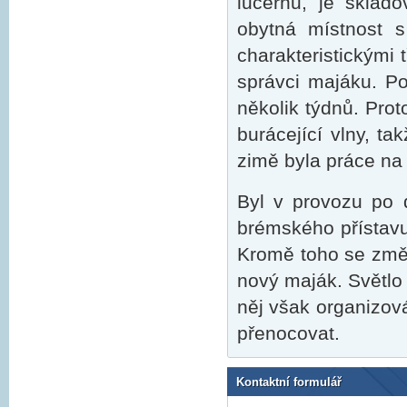
lucernu, je sklado
obytná místnost s
charakteristickými t
správci majáku. Po
několik týdnů. Prot
burácející vlny, ta
zimě byla práce na
Byl v provozu po 
brémského přístavu
Kromě toho se změn
nový maják. Světlo
něj však organizov
přenocovat.
Kontaktní formulář