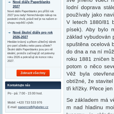
Nové diáře Paperblanks
lodní doprava stál
2027
Nové diáře Paperblanks pro příští rok
používaly jako navi
2027 jsou tady! Nenechávejte nákup na
poslední chvíli, právě teď je na našem e-
V letech 1880/81 
shopu největší výběr.
písek). Aby bylo 
Nové školní diáře pro rok
základ vybudován 
2026-2027
Hledáte krásný a přitom užitečný dárek
spuštěna ocelová b
pro paní učitelku nebo pana učitele?
Školní diáře Paperblanks jsou pro ně
do dna a na ní můž
ideální, protože začínají již od poloviny
roku 2026 a pokračují do konce roku
roku 1881 zničen b
2027.
potom o něco seve
Věž byla otevřen
Zobrazit všechny
obtížné, že stavit
Kontaktujte nás
tři křížky. Přece j
Po - pá: 7:00 - 15:00 hod.
Se základem má věž
Mobil: +420 733 533 976
m nad hladinu moř
E-mail:
papercraft@abetec.cz