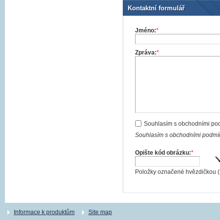
Kontaktní formulář
Jméno:
*
Zpráva:
*
Souhlasím s obchodními po
Souhlasím s obchodními podmín
Opište kód obrázku:
*
Položky označené hvězdičkou (
Informace k produktům
Site map