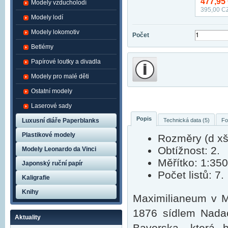
477,95
Modely vzducholodí
395,00
CZ
Modely lodí
Modely lokomotiv
Počet
Betlémy
Papírové loutky a divadla
Modely pro malé děti
Ostatní modely
Laserové sady
Popis
Technická data (5)
Fo
Luxusní diáře Paperblanks
Plastikové modely
Rozměry (d xš 
Obtížnost: 2.
Modely Leonardo da Vinci
Měřítko: 1:350
Japonský ruční papír
Počet listů: 7.
Kaligrafie
Knihy
Maximilianeum v M
1876 sídlem Nada
Aktuality
Bavorska, která 