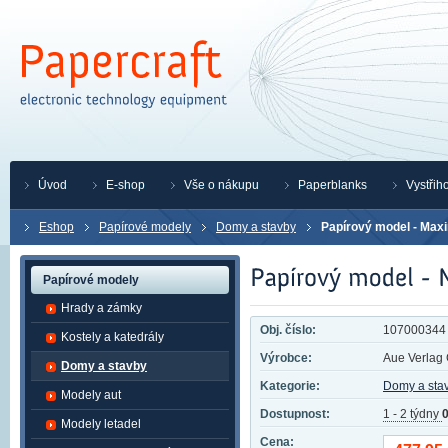
Úvod
E-shop
Vše o nákupu
Paperblanks
Vystřih
Eshop
Papírové modely
Domy a stavby
Papírový model - Maxi
Papírové modely
Hrady a zámky
Obj. číslo:
107000344
Kostely a katedrály
Výrobce:
Aue Verla
Domy a stavby
Kategorie:
Domy a sta
Modely aut
Dostupnost:
1 - 2 týdny
0
Modely letadel
Cena: