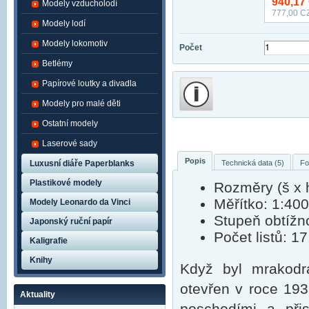
940,17
Modely vzducholodí
777,00
CZ
Modely lodí
Modely lokomotiv
Počet
Betlémy
Papírové loutky a divadla
Modely pro malé děti
Ostatní modely
Laserové sady
Popis
Technická data (5)
Fo
Luxusní diáře Paperblanks
Plastikové modely
Rozměry (š x h
Měřítko: 1:400
Modely Leonardo da Vinci
Stupeň obtížno
Japonský ruční papír
Počet listů: 17
Kaligrafie
Knihy
Když byl mrakodr
otevřen v roce 193
Aktuality
poschodími a při