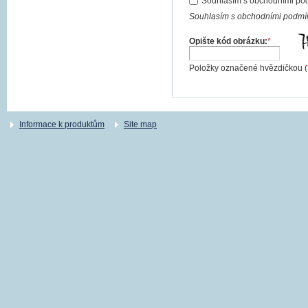
Souhlasím s obchodními po
Souhlasím s obchodními podmín
Opište kód obrázku:
*
Položky označené hvězdičkou (
Informace k produktům
Site map