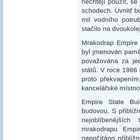
nechtějí použít, s
schodech. Uvnitř b
mil vodního potru
stačilo na dvoukole
Mrakodrap Empire 
byl jmenován pamě
považována za jed
států. V roce 198
proto překvapením,
kancelářské místnos
Empire State Buil
budovou. S přibliž
nejoblíbenějších
mrakodrapu Empir
napočítáno přibliž