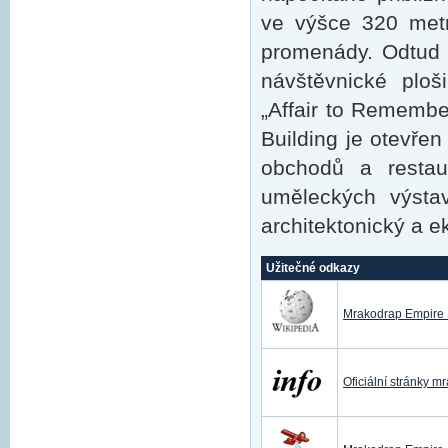
ve výšce 320 metr
promenády. Odtud 
návštěvnické ploš
„Affair to Remembe
Building je otevřen
obchodů a restau
uměleckých výsta
architektonický a e
Užitečné odkazy
Mrakodrap Empire S
Oficiální stránky 