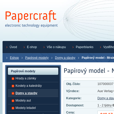
Úvod
E-shop
Vše o nákupu
Paperblanks
Vystřih
Eshop
Papírové modely
Domy a stavby
Papírový model - Mrak
Papírové modely
Hrady a zámky
Obj. číslo:
107000037
Kostely a katedrály
Výrobce:
Aue Verla
Domy a stavby
Kategorie:
Domy a sta
Modely aut
Dostupnost:
1 - 2 týdny
0
Modely letadel
Cena: