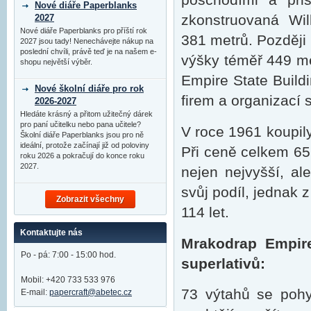
Nové diáře Paperblanks
zkonstruovaná Wi
2027
Nové diáře Paperblanks pro příští rok
381 metrů. Později 
2027 jsou tady! Nenechávejte nákup na
poslední chvíli, právě teď je na našem e-
výšky téměř 449 me
shopu největší výběr.
Empire State Build
Nové školní diáře pro rok
firem a organizací 
2026-2027
Hledáte krásný a přitom užitečný dárek
pro paní učitelku nebo pana učitele?
V roce 1961 koupily
Školní diáře Paperblanks jsou pro ně
ideální, protože začínají již od poloviny
Při ceně celkem 65
roku 2026 a pokračují do konce roku
2027.
nejen nejvyšší, al
svůj podíl, jednak 
Zobrazit všechny
114 let.
Kontaktujte nás
Mrakodrap Empire
Po - pá: 7:00 - 15:00 hod.
superlativů:
Mobil: +420 733 533 976
73 výtahů se pohyb
E-mail:
papercraft@abetec.cz