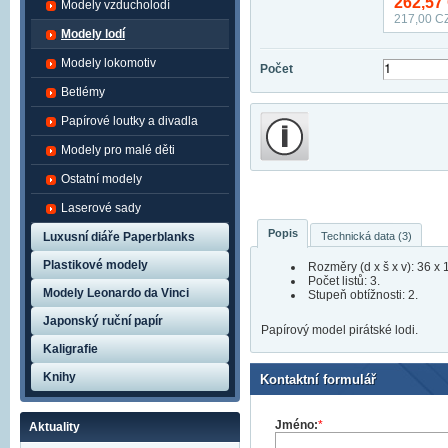
262,57
Modely vzducholodí
217,00
CZ
Modely lodí
Modely lokomotiv
Počet
Betlémy
Papírové loutky a divadla
Modely pro malé děti
Ostatní modely
Laserové sady
Popis
Technická data (3)
Luxusní diáře Paperblanks
Plastikové modely
Rozměry (d x š x v): 36 x 
Počet listů: 3.
Modely Leonardo da Vinci
Stupeň obtížnosti: 2.
Japonský ruční papír
Papírový model pirátské lodi.
Kaligrafie
Knihy
Kontaktní formulář
Jméno:
*
Aktuality