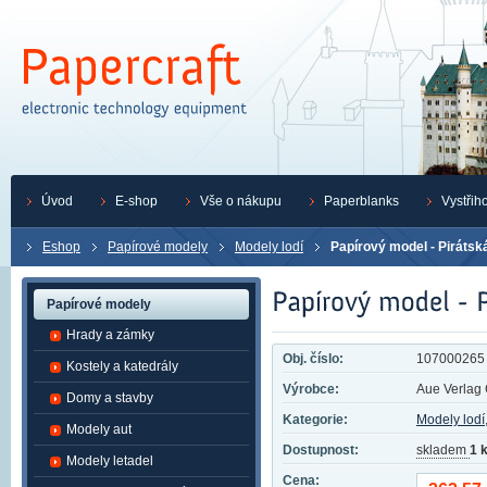
Úvod
E-shop
Vše o nákupu
Paperblanks
Vystřih
Eshop
Papírové modely
Modely lodí
Papírový model - Pirátská
Papírové modely
Hrady a zámky
Obj. číslo:
107000265
Kostely a katedrály
Výrobce:
Aue Verla
Domy a stavby
Kategorie:
Modely lodí
Modely aut
Dostupnost:
skladem
1 
Modely letadel
Cena: