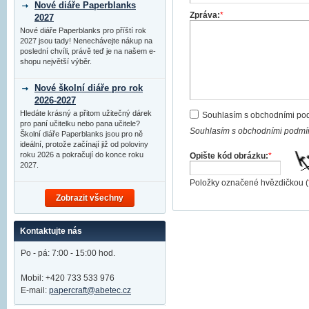
Nové diáře Paperblanks
Zpráva:
*
2027
Nové diáře Paperblanks pro příští rok
2027 jsou tady! Nenechávejte nákup na
poslední chvíli, právě teď je na našem e-
shopu největší výběr.
Nové školní diáře pro rok
2026-2027
Hledáte krásný a přitom užitečný dárek
Souhlasím s obchodními po
pro paní učitelku nebo pana učitele?
Souhlasím s obchodními podmín
Školní diáře Paperblanks jsou pro ně
ideální, protože začínají již od poloviny
roku 2026 a pokračují do konce roku
Opište kód obrázku:
*
2027.
Položky označené hvězdičkou (
Zobrazit všechny
Kontaktujte nás
Po - pá: 7:00 - 15:00 hod.
Mobil: +420 733 533 976
E-mail:
papercraft@abetec.cz