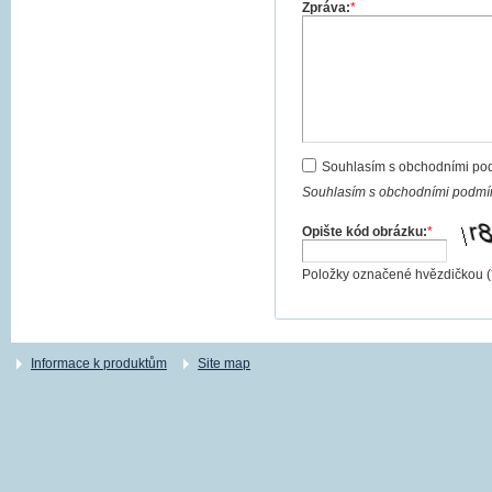
Zpráva:
*
Souhlasím s obchodními po
Souhlasím s obchodními podmín
Opište kód obrázku:
*
Položky označené hvězdičkou (
Informace k produktům
Site map