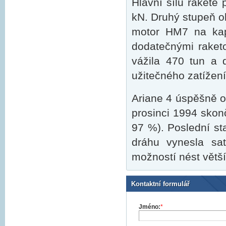
Hlavní sílu raketě 
kN. Druhý stupeň ob
motor HM7 na kapa
dodatečnými raketo
vážila 470 tun a 
užitečného zatížen
Ariane 4 úspěšně o
prosinci 1994 skonč
97 %). Poslední st
dráhu vynesla sat
možností nést větší
Kontaktní formulář
Jméno:
*