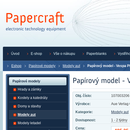
Úvod
E-shop
Vše o nákupu
Paperblanks
Vystřih
Eshop
Papírové modely
Modely aut
Papírový model - Vespa P
Papírové modely
Hrady a zámky
Obj. číslo:
107003206
Kostely a katedrály
Výrobce:
Aue Verla
Domy a stavby
Kategorie:
Modely aut
Modely aut
Dostupnost:
1 - 2 týdny
Modely letadel
Cena: