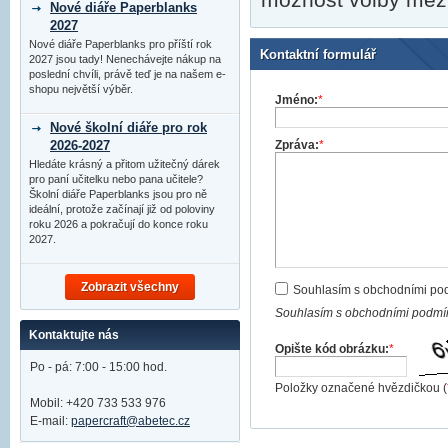
Nové diáře Paperblanks
2027
Nové diáře Paperblanks pro příští rok
Kontaktní formulář
2027 jsou tady! Nenechávejte nákup na
poslední chvíli, právě teď je na našem e-
shopu největší výběr.
Jméno:
*
Nové školní diáře pro rok
Zpráva:
*
2026-2027
Hledáte krásný a přitom užitečný dárek
pro paní učitelku nebo pana učitele?
Školní diáře Paperblanks jsou pro ně
ideální, protože začínají již od poloviny
roku 2026 a pokračují do konce roku
2027.
Zobrazit všechny
Souhlasím s obchodními po
Souhlasím s obchodními podmín
Kontaktujte nás
Opište kód obrázku:
*
Po - pá: 7:00 - 15:00 hod.
Položky označené hvězdičkou (
Mobil: +420 733 533 976
E-mail:
papercraft@abetec.cz