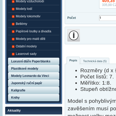
405,35
Modely vzducholodí
335,00
CZ
Modely lodí
Modely lokomotiv
Počet
Betlémy
Papírové loutky a divadla
Modely pro malé děti
Ostatní modely
Laserové sady
Popis
Technická data (5)
Luxusní diáře Paperblanks
Plastikové modely
Rozměry (d x š
Počet listů: 7.
Modely Leonardo da Vinci
Měřítko: 1:8.
Japonský ruční papír
Stupeň obtížno
Kaligrafie
Knihy
Model s pohyblivými
zavěšením musí po
Aktuality
možnost volby mez