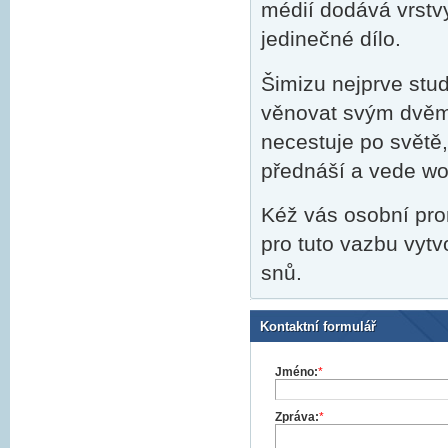
médií dodává vrstv
jedinečné dílo.
Šimizu nejprve stu
věnovat svým dvěm
necestuje po světě
přednáší a vede wo
Kéž vás osobní pro
pro tuto vazbu vytvo
snů.
Kontaktní formulář
Jméno:
*
Zpráva:
*