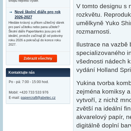
shopu největší výběr.
V tomto designu s 
Nové školní diáře pro rok
rozkvětu. Reproduk
2026-2027
umělkyně Yuko Shi
Hledáte krásný a přitom užitečný dárek
pro paní učitelku nebo pana učitele?
rozmarnosti.
Školní diáře Paperblanks jsou pro ně
ideální, protože začínají již od poloviny
roku 2026 a pokračují do konce roku
Ilustrace na vazbě
2027.
specializovaného i
Zobrazit všechny
všednosti nádech k
vydání Holland Sprin
Kontaktujte nás
Yukina tvorba komb
Po - pá: 7:00 - 15:00 hod.
zejména komiksy a 
Mobil: +420 733 533 976
E-mail:
papercraft@abetec.cz
vytvoří, z nichž mn
zvětší na ideální fi
akvarelový papír, n
digitálně doplní ba