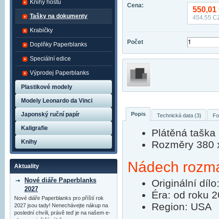
Knihy hostů
Cena:
550,01
Tašky na dokumenty
454,55
CZ
Krabičky
Počet
Doplňky Paperblanks
Speciální edice
Výprodej Paperblanks
Plastikové modely
Modely Leonardo da Vinci
Popis
Japonský ruční papír
Technická data (3)
Fo
Kaligrafie
Plátěná taška 
Knihy
Rozměry 380 
Nádech rozmar
Aktuality
Nové diáře Paperblanks
Originální díl
2027
Éra: od roku 
Nové diáře Paperblanks pro příští rok
Region: USA
2027 jsou tady! Nenechávejte nákup na
poslední chvíli, právě teď je na našem e-