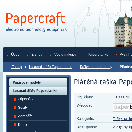
Úvod
E-shop
Vše o nákupu
Paperblanks
Vystřih
Eshop
Luxusní diáře Paperblanks
Tašky na dokumenty
Plátěn
Papírové modely
Luxusní diáře Paperblanks
Obj. číslo:
107006783
Zápisníky
Výrobce:
Sešity
Adresáře
Kategorie:
Tašky na d
Diáře
Dostupnost:
2-3 týdny, 