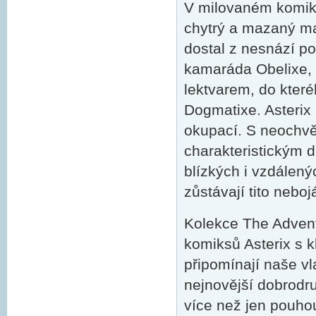
V milovaném komikso
chytrý a mazaný mal
dostal z nesnází p
kamaráda Obelixe, z
lektvarem, do které
Dogmatixe. Asterix 
okupací. S neochvě
charakteristickým 
blízkých i vzdálen
zůstávají tito nebo
Kolekce The Adventu
komiksů Asterix s 
připomínají naše vl
nejnovější dobrodr
více než jen pouhou