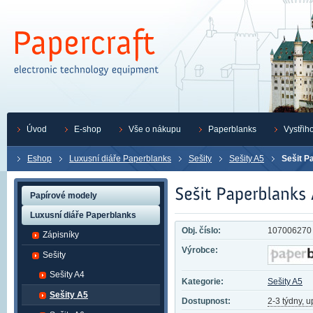
Úvod
E-shop
Vše o nákupu
Paperblanks
Vystřih
Eshop
Luxusní diáře Paperblanks
Sešity
Sešity A5
Sešit P
Papírové modely
Luxusní diáře Paperblanks
Obj. číslo:
107006270
Zápisníky
Výrobce:
Sešity
Sešity A4
Kategorie:
Sešity A5
Sešity A5
Dostupnost:
2-3 týdny, 