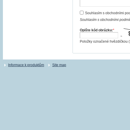
Souhlasím s obchodními po
Souhlasím s obchodními podmín
Opište kód obrázku:
*
Položky označené hvězdičkou (
Informace k produktům
Site map