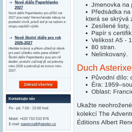
Nové diáře Paperblanks
Jmenovka na p
2027
Předsádka na 
Nové diáře Paperblanks pro příští rok
která se skrývá 
2027 jsou tady! Nenechávejte nákup na
poslední chvíli, právě teď je na našem e-
Zesílené listy,
shopu největší výběr.
Papír s certifi
Nové školní diáře pro rok
Velikost A5 -
2026-2027
80 stran.
Hledáte krásný a přitom užitečný dárek
Nelinkovaný.
pro paní učitelku nebo pana učitele?
Školní diáře Paperblanks jsou pro ně
ideální, protože začínají již od poloviny
Duch Asterixe
roku 2026 a pokračují do konce roku
2027.
Původní dílo: 
Éra: 1959–so
Zobrazit všechny
Oblast: Franci
Kontaktujte nás
Ukažte neohrožené
Po - pá: 7:00 - 15:00 hod.
kolekcí The Adventu
Mobil: +420 733 533 976
Éditions Albert Ren
E-mail:
papercraft@abetec.cz