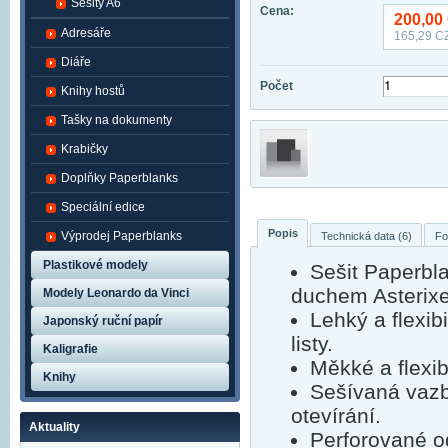
Sešity A6
Cena:
200,00
Adresáře
165,29
CZ
Diáře
Počet
Knihy hostů
Tašky na dokumenty
Krabičky
Doplňky Paperblanks
Speciální edice
Popis
Výprodej Paperblanks
Technická data (6)
Fo
Plastikové modely
Sešit Paperbla
duchem Asterixe 
Modely Leonardo da Vinci
Lehký a flexib
Japonský ruční papír
listy.
Kaligrafie
Měkké a flexibi
Knihy
Sešívaná vazb
otevírání.
Aktuality
Perforované o