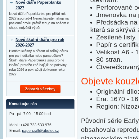
Nové diáře Paperblanks
Perforované o
2027
Jmenovka na p
Nové diáře Paperblanks pro příští rok
2027 jsou tady! Nenechávejte nákup na
Předsádka na 
poslední chvíli, právě teď je na našem e-
shopu největší výběr.
která se skrývá 
Zesílené listy,
Nové školní diáře pro rok
Papír s certifi
2026-2027
Velikost A6 -
Hledáte krásný a přitom užitečný dárek
pro paní učitelku nebo pana učitele?
80 stran.
Školní diáře Paperblanks jsou pro ně
ideální, protože začínají již od poloviny
Čtverečkovaný
roku 2026 a pokračují do konce roku
2027.
Objevte kouzl
Zobrazit všechny
Originální dí
Éra: 1670 - 1
Kontaktujte nás
Region: Nizo
Po - pá: 7:00 - 15:00 hod.
Původní série Earl
Mobil: +420 733 533 976
obsahovala reprodu
E-mail:
papercraft@abetec.cz
nizozemském zlaté