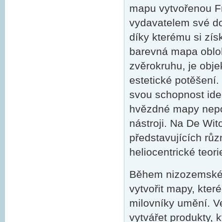
mapu vytvořenou F
vydavatelem své do
díky kterému si zís
barevná mapa obloh
zvěrokruhu, je obje
estetické potěšení.
svou schopnost iden
hvězdné mapy nepos
nástroji. Na De Wi
představujících rů
heliocentrické teor
Během nizozemského
vytvořit mapy, které
milovníky umění. V
vytvářet produkty, 