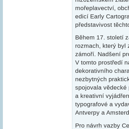
mořeplavectví, obc
edicí Early Cartogr
představivost těcht
Během 17. století z
rozmach, který byl
zámoří. Nadšení pro
V tomto prostředí 
dekorativního chara
nezbytných praktick
spojovala vědecké p
a kreativní vyjádře
typografové a vyda
Antverpy a Amster
Pro návrh vazby Ce