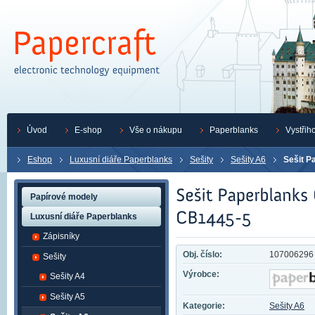
Úvod
E-shop
Vše o nákupu
Paperblanks
Vystřih
Eshop
Luxusní diáře Paperblanks
Sešity
Sešity A6
Sešit P
Papírové modely
Luxusní diáře Paperblanks
Zápisníky
Obj. číslo:
107006296
Sešity
Výrobce:
Sešity A4
Sešity A5
Kategorie:
Sešity A6