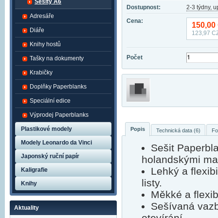
Sešity A6
Dostupnost:
2-3 týdny, 
Adresáře
Cena:
150,00
Diáře
123,97
CZ
Knihy hostů
Počet
Tašky na dokumenty
Krabičky
Doplňky Paperblanks
Speciální edice
Výprodej Paperblanks
Plastikové modely
Popis
Technická data (6)
Fo
Modely Leonardo da Vinci
Sešit Paperbl
Japonský ruční papír
holandskými map
Lehký a flexib
Kaligrafie
listy.
Knihy
Měkké a flexibi
Sešívaná vazb
Aktuality
otevírání.