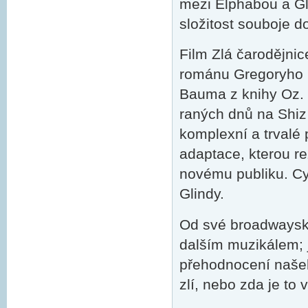
mezi Elphabou a Gl
složitost souboje do
Film Zlá čarodějni
románu Gregoryho M
Bauma z knihy Oz. 
raných dnů na Shiz 
komplexní a trvalé 
adaptace, kterou re
novému publiku. Cy
Glindy.
Od své broadwayské
dalším muzikálem; j
přehodnocení našeho
zlí, nebo zda je to 