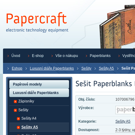
Úvod
E-shop
Vše o nákupu
Paperblanks
Vystřih
Eshop
Luxusní diáře Paperblanks
Sešity
Sešity A5
Sešit P
Papírové modely
Luxusní diáře Paperblanks
Obj. číslo:
107006796
Zápisníky
Výrobce:
Sešity
Sešity A4
Kategorie:
Sešity A5
Sešity A5
Dostupnost:
2-3 týdny, 