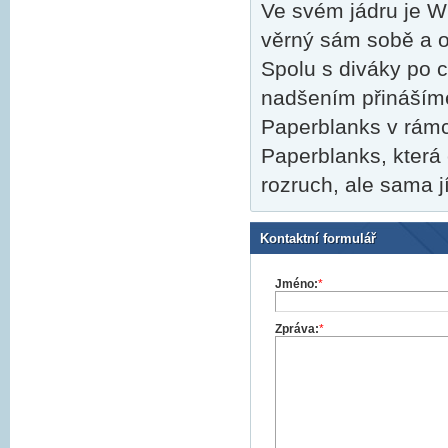
Ve svém jádru je Wi
věrný sám sobě a o
Spolu s diváky po c
nadšením přinášíme
Paperblanks v rámci
Paperblanks, která 
rozruch, ale sama j
Kontaktní formulář
Jméno:
*
Zpráva:
*