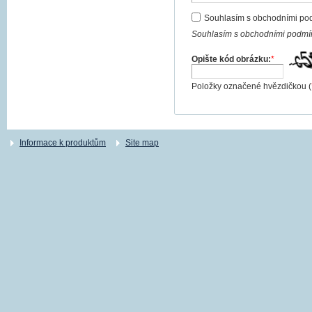
Souhlasím s obchodními po
Souhlasím s obchodními podmín
Opište kód obrázku:
*
Položky označené hvězdičkou (
Informace k produktům
Site map