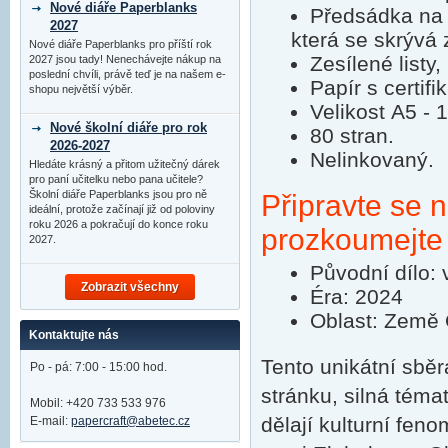
Nové diáře Paperblanks
Předsádka na 
2027
která se skrývá 
Nové diáře Paperblanks pro příští rok
Zesílené listy,
2027 jsou tady! Nenechávejte nákup na
poslední chvíli, právě teď je na našem e-
Papír s certifi
shopu největší výběr.
Velikost A5 -
Nové školní diáře pro rok
80 stran.
2026-2027
Nelinkovaný.
Hledáte krásný a přitom užitečný dárek
pro paní učitelku nebo pana učitele?
Školní diáře Paperblanks jsou pro ně
Připravte se n
ideální, protože začínají již od poloviny
roku 2026 a pokračují do konce roku
prozkoumejte
2027.
Původní dílo: 
Zobrazit všechny
Éra: 2024
Oblast: Země
Kontaktujte nás
Tento unikátní sběr
Po - pá: 7:00 - 15:00 hod.
stránku, silná tém
Mobil: +420 733 533 976
dělají kulturní fe
E-mail:
papercraft@abetec.cz