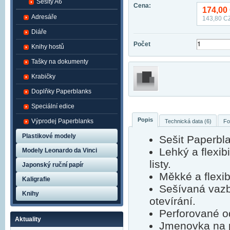
Sešity A6
Cena:
174,00
Adresáře
143,80
CZ
Diáře
Počet
Knihy hostů
Tašky na dokumenty
Krabičky
Doplňky Paperblanks
Speciální edice
Popis
Výprodej Paperblanks
Technická data (6)
Fo
Plastikové modely
Sešit Paperbl
Lehký a flexib
Modely Leonardo da Vinci
listy.
Japonský ruční papír
Měkké a flexibi
Kaligrafie
Sešívaná vazb
Knihy
otevírání.
Perforované o
Aktuality
Jmenovka na p