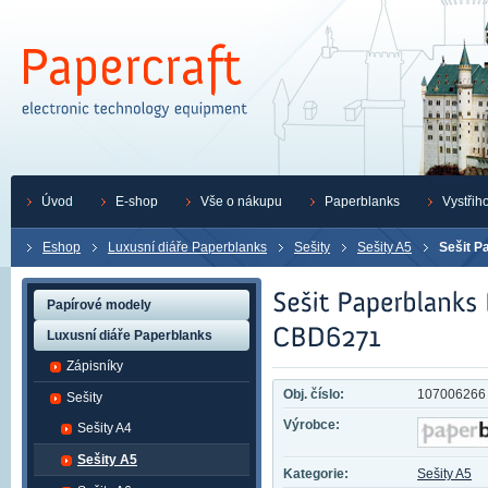
Úvod
E-shop
Vše o nákupu
Paperblanks
Vystřih
Eshop
Luxusní diáře Paperblanks
Sešity
Sešity A5
Sešit 
Papírové modely
Luxusní diáře Paperblanks
Zápisníky
Obj. číslo:
107006266
Sešity
Výrobce:
Sešity A4
Sešity A5
Kategorie:
Sešity A5