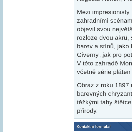
Mezi impresionisty
zahradními scénami 
objevil svou největ
rozloze dvou akrů, 
barev a stínů, jako
Giverny „jak pro po
V této zahradě Mone
včetně série pláte
Obraz z roku 1897 
barevných chryzan
těžkými tahy štětce
přírody.
Kontaktní formulář