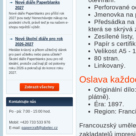
Nové diáře Paperblanks
Perforované o
2027
Jmenovka na p
Nové diáře Paperblanks pro příští rok
2027 jsou tady! Nenechávejte nákup na
Předsádka na 
poslední chvíli, právě teď je na našem e-
shopu největší výběr.
která se skrývá 
Zesílené listy,
Nové školní diáře pro rok
Papír s certifi
2026-2027
Velikost A5 -
Hledáte krásný a přitom užitečný dárek
pro paní učitelku nebo pana učitele?
80 stran.
Školní diáře Paperblanks jsou pro ně
ideální, protože začínají již od poloviny
Linkovaný.
roku 2026 a pokračují do konce roku
2027.
Oslava každo
Zobrazit všechny
Originální díl
plátně).
Kontaktujte nás
Éra: 1897.
Region: Franci
Po - pá: 7:00 - 15:00 hod.
Mobil: +420 733 533 976
Francouzský uměle
E-mail:
papercraft@abetec.cz
zakladatelů impres