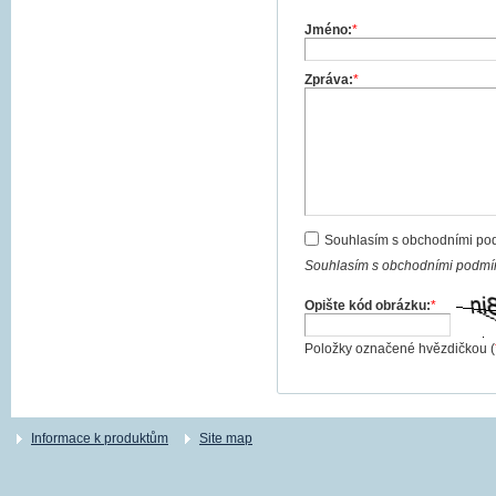
Jméno:
*
Zpráva:
*
Souhlasím s obchodními po
Souhlasím s obchodními podmín
Opište kód obrázku:
*
Položky označené hvězdičkou (
Informace k produktům
Site map