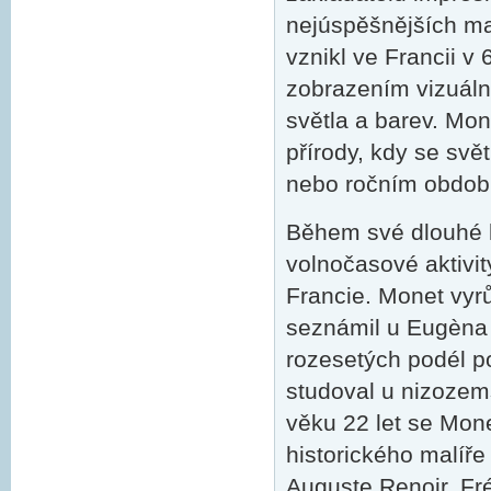
nejúspěšnějších ma
vznikl ve Francii v
zobrazením vizuáln
světla a barev. Mo
přírody, kdy se sv
nebo ročním obdob
Během své dlouhé k
volnočasové aktivity
Francie. Monet vyr
seznámil u Eugèna
rozesetých podél p
studoval u nizozem
věku 22 let se Mone
historického malíře
Auguste Renoir, Fré