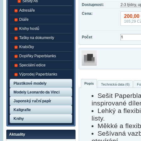
Sešity A6
Dostupnost:
2-3 týdny, 
Adresáře
Cena:
200,00
Diáře
165,29
CZ
Knihy hostů
Počet
Tašky na dokumenty
Krabičky
Doplňky Paperblanks
Speciální edice
Výprodej Paperblanks
Plastikové modely
Popis
Technická data (6)
Fo
Modely Leonardo da Vinci
Sešit Paperbl
Japonský ruční papír
inspirované díl
Lehký a flexib
Kaligrafie
listy.
Knihy
Měkké a flexibi
Sešívaná vazb
Aktuality
otevírání.