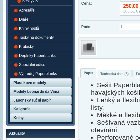
Sešity A6
Cena:
250,00
Adresáře
206,61
CZ
Diáře
Počet
Knihy hostů
Tašky na dokumenty
Krabičky
Doplňky Paperblanks
Speciální edice
Popis
Výprodej Paperblanks
Technická data (6)
Fo
Plastikové modely
Sešit Paperbla
havajských košilí
Modely Leonardo da Vinci
Lehký a flexib
Japonský ruční papír
listy.
Kaligrafie
Měkké a flexibi
Knihy
Sešívaná vazb
otevírání.
Aktuality
Perforované o