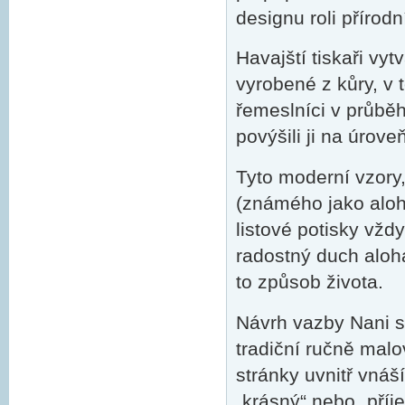
designu roli přírodní
Havajští tiskaři vytv
vyrobené z kůry, v 
řemeslníci v průběh
povýšili ji na úrov
Tyto moderní vzory,
(známého jako aloha
listové potisky vžd
radostný duch aloha
to způsob života.
Návrh vazby Nani s
tradiční ručně malo
stránky uvnitř vnáš
„krásný“ nebo „příj