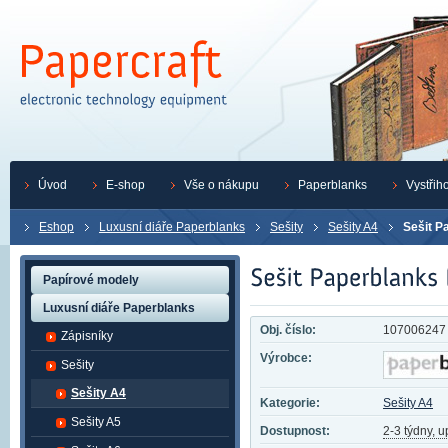
Úvod
E-shop
Vše o nákupu
Paperblanks
Vystřih
Eshop
Luxusní diáře Paperblanks
Sešity
Sešity A4
Sešit P
Papírové modely
Luxusní diáře Paperblanks
Obj. číslo:
107006247
Zápisníky
Výrobce:
Sešity
Sešity A4
Kategorie:
Sešity A4
Sešity A5
Dostupnost:
2-3 týdny, 