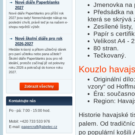
Nové diáře Paperblanks
Jmenovka na p
2027
Předsádka na 
Nové diáře Paperblanks pro příští rok
která se skrývá 
2027 jsou tady! Nenechávejte nákup na
poslední chvíli, právě teď je na našem e-
Zesílené listy,
shopu největší výběr.
Papír s certifi
Nové školní diáře pro rok
Velikost A4 -
2026-2027
80 stran.
Hledáte krásný a přitom užitečný dárek
Tečkovaný.
pro paní učitelku nebo pana učitele?
Školní diáře Paperblanks jsou pro ně
ideální, protože začínají již od poloviny
Kouzlo havajs
roku 2026 a pokračují do konce roku
2027.
Originální díl
vzory“ od Hoffm
Zobrazit všechny
Éra: současno
Region: Havaj
Kontaktujte nás
Po - pá: 7:00 - 15:00 hod.
Historie havajské t
Mobil: +420 733 533 976
palem. Od tradiční
E-mail:
papercraft@abetec.cz
po populární košili