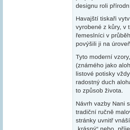
designu roli přírodní
Havajští tiskaři vytv
vyrobené z kůry, v 
řemeslníci v průběh
povýšili ji na úrov
Tyto moderní vzory,
(známého jako aloha
listové potisky vžd
radostný duch aloha
to způsob života.
Návrh vazby Nani s
tradiční ručně malo
stránky uvnitř vnáš
„krásný“ nebo „příj