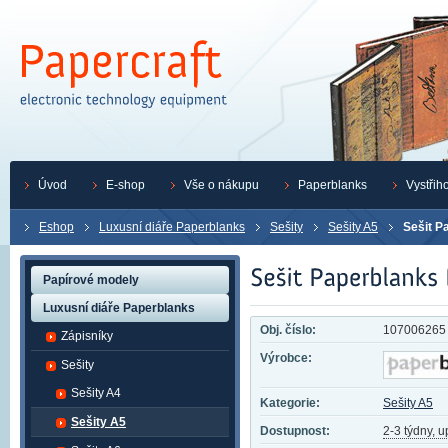
Úvod
E-shop
Vše o nákupu
Paperblanks
Vystřih
Eshop
Luxusní diáře Paperblanks
Sešity
Sešity A5
Sešit P
Papírové modely
Luxusní diáře Paperblanks
Obj. číslo:
107006265
Zápisníky
Výrobce:
Sešity
Sešity A4
Kategorie:
Sešity A5
Sešity A5
Dostupnost:
2-3 týdny, 