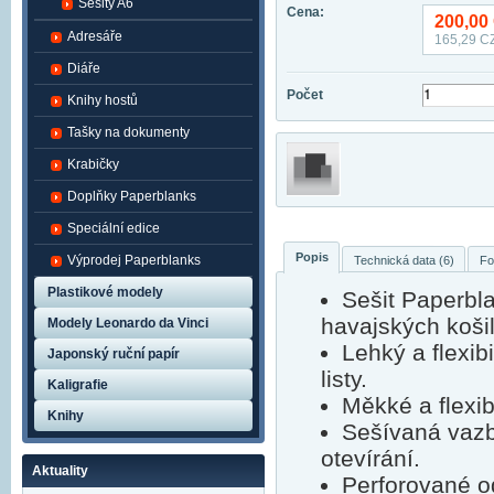
Sešity A6
Cena:
200,00
Adresáře
165,29
CZ
Diáře
Počet
Knihy hostů
Tašky na dokumenty
Krabičky
Doplňky Paperblanks
Speciální edice
Popis
Výprodej Paperblanks
Technická data (6)
Fo
Plastikové modely
Sešit Paperbla
havajských košilí
Modely Leonardo da Vinci
Lehký a flexib
Japonský ruční papír
listy.
Kaligrafie
Měkké a flexibi
Knihy
Sešívaná vazb
otevírání.
Aktuality
Perforované o