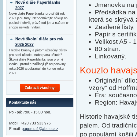
Nové diáře Paperblanks
Jmenovka na p
2027
Předsádka na 
Nové diáře Paperblanks pro příští rok
která se skrývá 
2027 jsou tady! Nenechávejte nákup na
poslední chvíli, právě teď je na našem e-
Zesílené listy,
shopu největší výběr.
Papír s certifi
Nové školní diáře pro rok
Velikost A5 -
2026-2027
80 stran.
Hledáte krásný a přitom užitečný dárek
Linkovaný.
pro paní učitelku nebo pana učitele?
Školní diáře Paperblanks jsou pro ně
ideální, protože začínají již od poloviny
Kouzlo havajs
roku 2026 a pokračují do konce roku
2027.
Originální díl
vzory“ od Hoffm
Zobrazit všechny
Éra: současno
Region: Havaj
Kontaktujte nás
Po - pá: 7:00 - 15:00 hod.
Historie havajské t
Mobil: +420 733 533 976
palem. Od tradiční
E-mail:
papercraft@abetec.cz
po populární košili