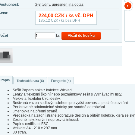
Dostupnost:
2-3 týdny, upřesnění na dotaz
Cena:
224,00
CZK / ks vč. DPH
185,12
CZK / ks bez DPH
Počet
ks
Vložit do košíku
Popis
Technická data (6)
Fotografie (4)
Sešit Paperblanks z kolekce Wicked.
Lehký a flexibilní školní nebo poznámkový sešit s vytrhávacími listy.
Měkké a flexibilní krycí desky.
Sešívaná vazba sedlovým stehem pro vyšší pevnost a ploché otevírání.
Perforované odnímatelné stránky pro snadné odtrhávání.
Jmenovka na přední straně.
Předsádka na zadní straně zobrazuje design a příběh kolekce, která se skr
Zesílené listy, kterými neprosvítá inkoust.
Papír s certifikací FSC.
Velikost A4 - 210 x 297 mm.
80 stran.