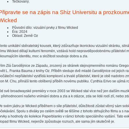
Tečkovaný.
Připravte se na zápis na Shiz Universitu a prozkoum
Wicked
Původní dílo: vizuální prvky z filmu Wicked
Éra: 2024
Oblast: Země Oz
Tento unikátní sběratelský kousek, který zdůrazňuje ikonickou vizuální stránku, sil
filmu Wicked dělají kulturní fenomén, vzdává hold nepravděpodobnému přátelství m
zkoumajícím identitu, moc a složitost souboje dobra a zla.
Film Zlá čarodějnice ze Západu, zrozený ze stránek stejnojmenného románu Grego
svět L. Franka Bauma z knihy Oz. Příběh sleduje dvě mladé čarodějnice od jejich ran
počáteční nepřátelství vystřídá komplexní a trvalé přátelství, které je obě nadobro z
Jon M. Chu, přináší tento oblíbený příběh novému publiku. Cynthia Erivo se ujímá r
Od své broadwayské premiéry v roce 2003 se Wicked stal více než jen dalším muziká
k přehodnocení našeho vnímání dobra a zla a k otázce, zda se lidé rodí zlí, nebo zd
Ve svém jádru je Wicked příběhem o síle přátelství, důležitosti zůstat věrný sám sob
očekávání. Spolu s diváky po celém světě se těšíme z tohoto strhujícího filmu a s n
prvky a hodnoty do kolekce Paperblanks v rámci tohoto speciálního vydání. Tato exklu
dopad filmu Wicked, nejenže způsobuje rozruch, ale sama jím skutečně je.