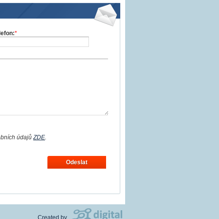
lefon:
*
obních údajů
ZDE
.
Odeslat
Created by