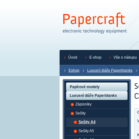
Úvod
E-shop
Vše o nákupu
Eshop
Luxusní diáře Paperblanks
Papírové modely
Luxusní diáře Paperblanks
Zápisníky
O
Sešity
Sešity A4
Sešity A5
K