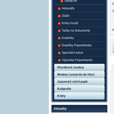
Sešity A6
Adresáře
Diáře
Knihy hostů
Tašky na dokumenty
Krabičky
Doplňky Paperblanks
Speciální edice
Výprodej Paperblanks
Plastikové modely
Modely Leonardo da Vinci
Japonský ruční papír
Kaligrafie
Knihy
Aktuality