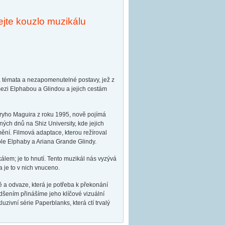
ejte kouzlo muzikálu
ná témata a nezapomenutelné postavy, jež z
ezi Elphabou a Glindou a jejich cestám
ryho Maguira z roku 1995, nově pojímá
ých dnů na Shiz University, kde jejich
mění. Filmová adaptace, kterou režíroval
ole Elphaby a Ariana Grande Glindy.
lem; je to hnutí. Tento muzikál nás vyzývá
a je to v nich vnuceno.
ě a odvaze, která je potřeba k překonání
adšením přinášíme jeho klíčové vizuální
zivní série Paperblanks, která ctí trvalý