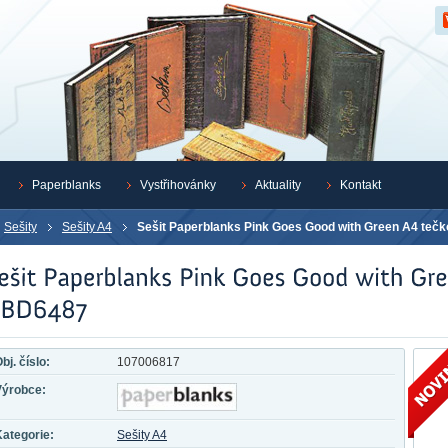
Z
Paperblanks
Vystřihovánky
Aktuality
Kontakt
Sešity
Sešity A4
Sešit Paperblanks Pink Goes Good with Green A4 te
bj. číslo:
107006817
Výrobce:
ategorie:
Sešity A4