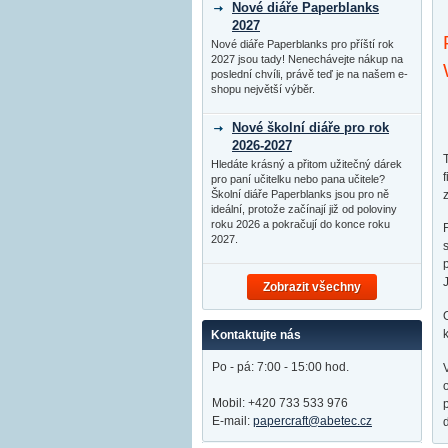
Nové diáře Paperblanks
2027
Nové diáře Paperblanks pro příští rok
2027 jsou tady! Nenechávejte nákup na
poslední chvíli, právě teď je na našem e-
shopu největší výběr.
Nové školní diáře pro rok
2026-2027
Hledáte krásný a přitom užitečný dárek
pro paní učitelku nebo pana učitele?
Školní diáře Paperblanks jsou pro ně
ideální, protože začínají již od poloviny
roku 2026 a pokračují do konce roku
2027.
Zobrazit všechny
Kontaktujte nás
Po - pá: 7:00 - 15:00 hod.
Mobil: +420 733 533 976
E-mail:
papercraft@abetec.cz