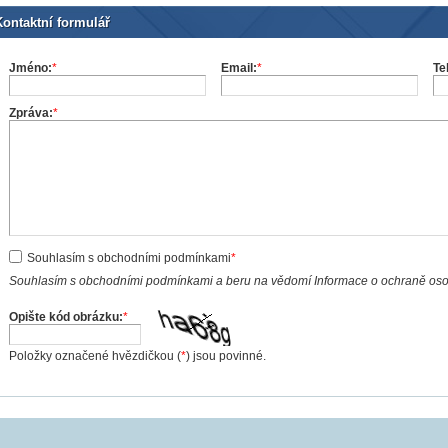
Kontaktní formulář
Jméno:
*
Email:
*
Te
Zpráva:
*
Souhlasím s obchodními podmínkami
*
Souhlasím s obchodními podmínkami a beru na vědomí Informace o ochraně os
Opište kód obrázku:
*
Položky označené hvězdičkou (
*
) jsou povinné.