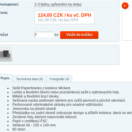
Dostupnost:
2-3 týdny, upřesnění na dotaz
Cena:
124,00
CZK / ks vč. DPH
102,48
CZK / ks bez DPH
Počet
ks
Vložit do košíku
Popis
Technická data (6)
Fotografie (4)
Sešit Paperblanks z kolekce Wicked.
Lehký a flexibilní školní nebo poznámkový sešit s vytrhávacími listy.
Měkké a flexibilní krycí desky.
Sešívaná vazba sedlovým stehem pro vyšší pevnost a ploché otevírání.
Perforované odnímatelné stránky pro snadné odtrhávání.
Jmenovka na přední straně.
Předsádka na zadní straně zobrazuje design a příběh kolekce, která se skr
Zesílené listy, kterými neprosvítá inkoust.
Papír s certifikací FSC.
Velikost A6 - 105 x 149 mm.
80 stran.