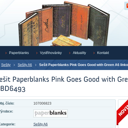
Z
Paperblanks
Vystřihovánky
Aktuality
Kontakt
Sešity
Sešity A6
Sešit Paperblanks Pink Goes Good with Green A6 lin
bj. číslo:
107006823
Výrobce:
ategorie:
Sešity A6