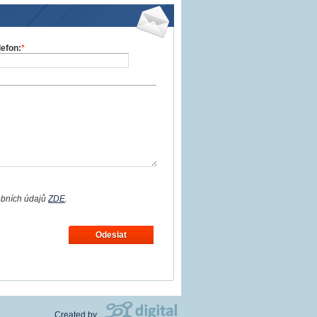
lefon:
*
obních údajů
ZDE
.
Odeslat
Created by