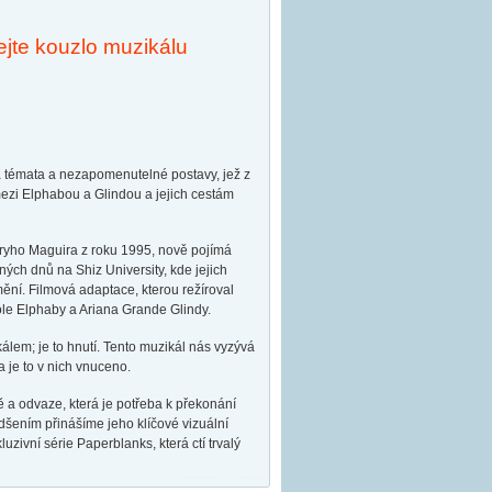
ejte kouzlo muzikálu
ná témata a nezapomenutelné postavy, jež z
ezi Elphabou a Glindou a jejich cestám
ryho Maguira z roku 1995, nově pojímá
ých dnů na Shiz University, kde jejich
mění. Filmová adaptace, kterou režíroval
ole Elphaby a Ariana Grande Glindy.
lem; je to hnutí. Tento muzikál nás vyzývá
a je to v nich vnuceno.
ě a odvaze, která je potřeba k překonání
adšením přinášíme jeho klíčové vizuální
zivní série Paperblanks, která ctí trvalý