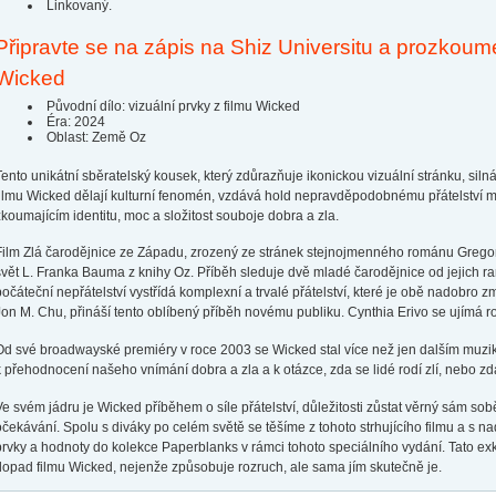
Linkovaný.
Připravte se na zápis na Shiz Universitu a prozkoum
Wicked
Původní dílo: vizuální prvky z filmu Wicked
Éra: 2024
Oblast: Země Oz
Tento unikátní sběratelský kousek, který zdůrazňuje ikonickou vizuální stránku, sil
filmu Wicked dělají kulturní fenomén, vzdává hold nepravděpodobnému přátelství m
zkoumajícím identitu, moc a složitost souboje dobra a zla.
Film Zlá čarodějnice ze Západu, zrozený ze stránek stejnojmenného románu Grego
svět L. Franka Bauma z knihy Oz. Příběh sleduje dvě mladé čarodějnice od jejich ran
počáteční nepřátelství vystřídá komplexní a trvalé přátelství, které je obě nadobro z
Jon M. Chu, přináší tento oblíbený příběh novému publiku. Cynthia Erivo se ujímá r
Od své broadwayské premiéry v roce 2003 se Wicked stal více než jen dalším muziká
k přehodnocení našeho vnímání dobra a zla a k otázce, zda se lidé rodí zlí, nebo zd
Ve svém jádru je Wicked příběhem o síle přátelství, důležitosti zůstat věrný sám sob
očekávání. Spolu s diváky po celém světě se těšíme z tohoto strhujícího filmu a s n
prvky a hodnoty do kolekce Paperblanks v rámci tohoto speciálního vydání. Tato exklu
dopad filmu Wicked, nejenže způsobuje rozruch, ale sama jím skutečně je.