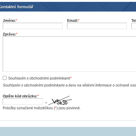
Kontaktní formulář
Jméno:
*
Email:
*
Te
Zpráva:
*
Souhlasím s obchodními podmínkami
*
Souhlasím s obchodními podmínkami a beru na vědomí Informace o ochraně os
Opište kód obrázku:
*
Položky označené hvězdičkou (
*
) jsou povinné.