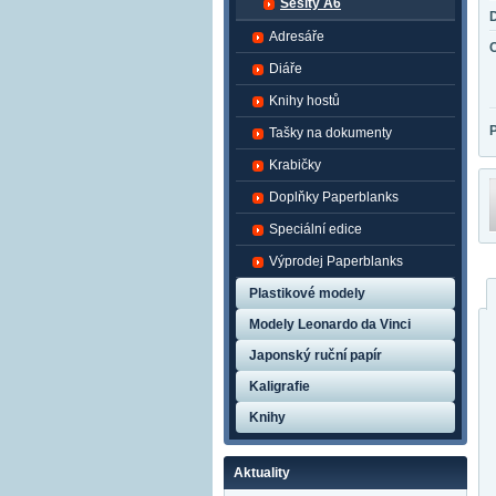
Sešity A6
Adresáře
Diáře
Knihy hostů
Tašky na dokumenty
Krabičky
Doplňky Paperblanks
Speciální edice
Výprodej Paperblanks
Plastikové modely
Modely Leonardo da Vinci
Japonský ruční papír
Kaligrafie
Knihy
Aktuality