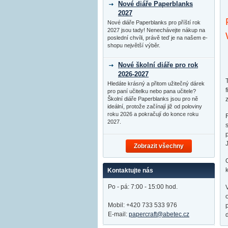
Nové diáře Paperblanks
2027
Nové diáře Paperblanks pro příští rok
2027 jsou tady! Nenechávejte nákup na
poslední chvíli, právě teď je na našem e-
shopu největší výběr.
Nové školní diáře pro rok
2026-2027
Hledáte krásný a přitom užitečný dárek
pro paní učitelku nebo pana učitele?
Školní diáře Paperblanks jsou pro ně
ideální, protože začínají již od poloviny
roku 2026 a pokračují do konce roku
2027.
Zobrazit všechny
Kontaktujte nás
Po - pá: 7:00 - 15:00 hod.
Mobil: +420 733 533 976
E-mail:
papercraft@abetec.cz