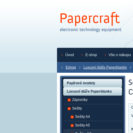
Úvod
E-shop
Vše o nákupu
Eshop
Luxusní diáře Paperblanks
Papírové modely
Luxusní diáře Paperblanks
Zápisníky
O
Sešity
Sešity A4
Sešity A5
K