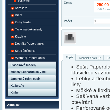
Sešity A6
Cena:
250,00
Adresáře
206,61
CZ
Diáře
Počet
Knihy hostů
Tašky na dokumenty
Krabičky
Doplňky Paperblanks
Speciální edice
Popis
Výprodej Paperblanks
Technická data (6)
Fo
Plastikové modely
Sešit Paperbla
klasickou vazbo
Modely Leonardo da Vinci
Lehký a flexib
Japonský ruční papír
listy.
Kaligrafie
Měkké a flexibi
Knihy
Sešívaná vazb
otevírání.
Aktuality
Perforované o