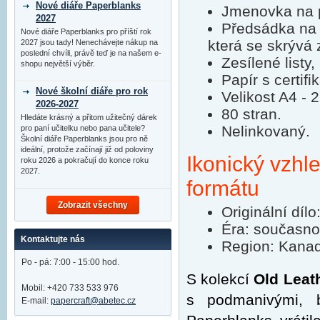
Nové diáře Paperblanks
Jmenovka na p
2027
Předsádka na 
Nové diáře Paperblanks pro příští rok
která se skrývá 
2027 jsou tady! Nenechávejte nákup na
poslední chvíli, právě teď je na našem e-
Zesílené listy,
shopu největší výběr.
Papír s certifi
Nové školní diáře pro rok
Velikost A4 -
2026-2027
80 stran.
Hledáte krásný a přitom užitečný dárek
Nelinkovaný.
pro paní učitelku nebo pana učitele?
Školní diáře Paperblanks jsou pro ně
ideální, protože začínají již od poloviny
Ikonický vzhl
roku 2026 a pokračují do konce roku
2027.
formátu
Zobrazit všechny
Originální dí
Éra: současno
Kontaktujte nás
Region: Kanad
Po - pá: 7:00 - 15:00 hod.
S kolekcí
Old Leat
Mobil: +420 733 533 976
s podmanivými, b
E-mail:
papercraft@abetec.cz