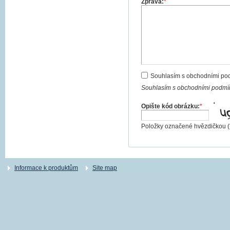
Zpráva:
*
Souhlasím s obchodními po
Souhlasím s obchodními podmín
Opište kód obrázku:
*
Položky označené hvězdičkou (
Informace k produktům
Site map