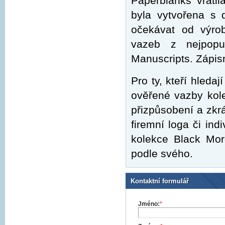
Paperblanks vráti
byla vytvořena s 
očekávat od výro
vazeb z nejpopul
Manuscripts. Zápis
Pro ty, kteří hleda
ověřené vazby kol
přizpůsobení a zkrá
firemní loga či ind
kolekce Black Mor
podle svého.
Kontaktní formulář
Jméno:
*