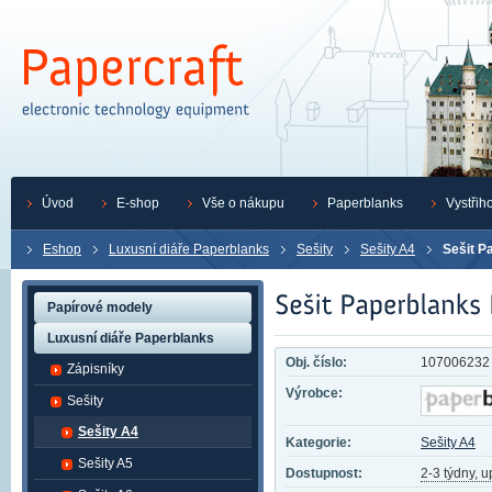
Úvod
E-shop
Vše o nákupu
Paperblanks
Vystřih
Eshop
Luxusní diáře Paperblanks
Sešity
Sešity A4
Sešit P
Papírové modely
Luxusní diáře Paperblanks
Obj. číslo:
107006232
Zápisníky
Výrobce:
Sešity
Sešity A4
Kategorie:
Sešity A4
Sešity A5
Dostupnost:
2-3 týdny, 