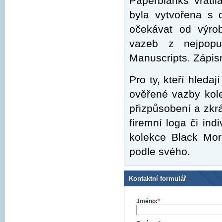
Paperblanks vráti
byla vytvořena s 
očekávat od výro
vazeb z nejpopul
Manuscripts. Zápis
Pro ty, kteří hleda
ověřené vazby kol
přizpůsobení a zkrá
firemní loga či ind
kolekce Black Mor
podle svého.
Kontaktní formulář
Jméno:
*