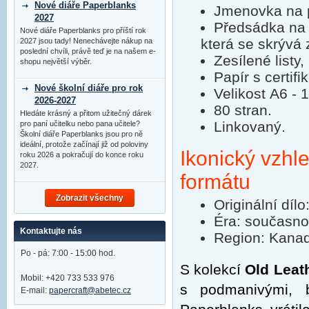
Nové diáře Paperblanks
Jmenovka na p
2027
Předsádka na 
Nové diáře Paperblanks pro příští rok
která se skrývá 
2027 jsou tady! Nenechávejte nákup na
poslední chvíli, právě teď je na našem e-
Zesílené listy,
shopu největší výběr.
Papír s certifi
Nové školní diáře pro rok
Velikost A6 -
2026-2027
80 stran.
Hledáte krásný a přitom užitečný dárek
Linkovaný.
pro paní učitelku nebo pana učitele?
Školní diáře Paperblanks jsou pro ně
ideální, protože začínají již od poloviny
Ikonický vzhl
roku 2026 a pokračují do konce roku
2027.
formátu
Zobrazit všechny
Originální dí
Éra: současno
Kontaktujte nás
Region: Kanad
Po - pá: 7:00 - 15:00 hod.
S kolekcí
Old Leat
Mobil: +420 733 533 976
s podmanivými, b
E-mail:
papercraft@abetec.cz