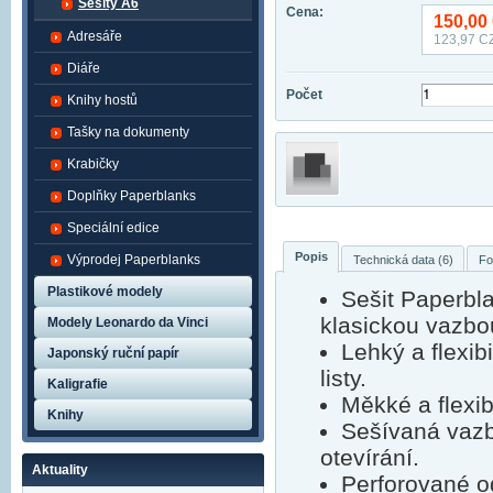
Sešity A6
Cena:
150,00
Adresáře
123,97
CZ
Diáře
Počet
Knihy hostů
Tašky na dokumenty
Krabičky
Doplňky Paperblanks
Speciální edice
Popis
Výprodej Paperblanks
Technická data (6)
Fo
Plastikové modely
Sešit Paperbla
klasickou vazbo
Modely Leonardo da Vinci
Lehký a flexib
Japonský ruční papír
listy.
Kaligrafie
Měkké a flexibi
Knihy
Sešívaná vazb
otevírání.
Aktuality
Perforované o