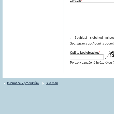
Zpráva:
*
Souhlasím s obchodními po
Souhlasím s obchodními podmín
Opište kód obrázku:
*
Položky označené hvězdičkou (
Informace k produktům
Site map