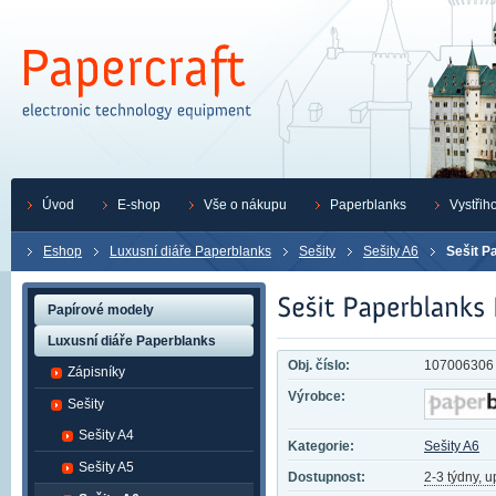
Úvod
E-shop
Vše o nákupu
Paperblanks
Vystřih
Eshop
Luxusní diáře Paperblanks
Sešity
Sešity A6
Sešit P
Papírové modely
Luxusní diáře Paperblanks
Obj. číslo:
107006306
Zápisníky
Výrobce:
Sešity
Sešity A4
Kategorie:
Sešity A6
Sešity A5
Dostupnost:
2-3 týdny, 