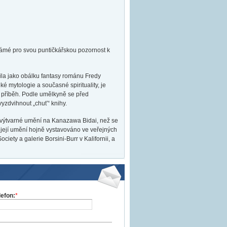
známé pro svou puntičkářskou pozornost k
řila jako obálku fantasy románu Fredy
ké mytologie a současné spirituality, je
t příběh. Podle umělkyně se před
yzdvihnout „chuť“ knihy.
 výtvarné umění na Kanazawa Bidai, než se
e její umění hojně vystavováno ve veřejných
ety a galerie Borsini-Burr v Kalifornii, a
lefon:
*