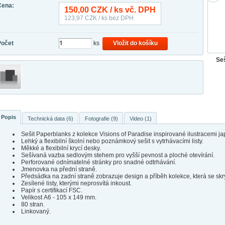
Cena:
150,00
CZK / ks vč. DPH
123,97
CZK / ks bez DPH
Počet
ks
Vložit do košíku
Se
Popis
Technická data (6)
Fotografie (9)
Video (1)
Sešit Paperblanks z kolekce Visions of Paradise inspirované ilustracemi j
Lehký a flexibilní školní nebo poznámkový sešit s vytrhávacími listy.
Měkké a flexibilní krycí desky.
Sešívaná vazba sedlovým stehem pro vyšší pevnost a ploché otevírání.
Perforované odnímatelné stránky pro snadné odtrhávání.
Jmenovka na přední straně.
Předsádka na zadní straně zobrazuje design a příběh kolekce, která se skr
Zesílené listy, kterými neprosvítá inkoust.
Papír s certifikací FSC.
Velikost A6 - 105 x 149 mm.
80 stran.
Linkovaný.