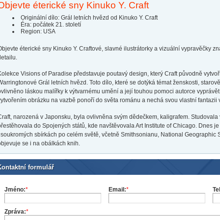
Objevte éterické sny Kinuko Y. Craft
Originální dílo: Grál letních hvězd od Kinuko Y. Craft
Éra: počátek 21. století
Region: USA
Objevte éterické sny Kinuko Y. Craftové, slavné ilustrátorky a vizuální vypravěčky 
etailu.
Kolekce Visions of Paradise představuje poutavý design, který Craft původně vytvo
Warringtonové Grál letních hvězd. Toto dílo, které se dotýká témat ženskosti, starově
ovlivněno láskou malířky k výtvarnému umění a její touhou pomoci autorce vyprávě
vytvořením obrázku na vazbě ponoří do světa románu a nechá svou vlastní fantazii v
Craft, narozená v Japonsku, byla ovlivněna svým dědečkem, kaligrafem. Studovala
přestěhovala do Spojených států, kde navštěvovala Art Institute of Chicago. Dnes j
i soukromých sbírkách po celém světě, včetně Smithsonianu, National Geographic Soci
objevuje se i na obálkách knih.
Kontaktní formulář
Jméno:
*
Email:
*
Te
Zpráva:
*