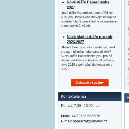
Nové diáře Paperblanks
2027
Nové diáře Paperblanks pro příští rok
2027 jsou tady! Nenechávejte nákup na
poslední chvíli, právě teď je na našem e-
shopu největší výběr.
d
Nové školní diáře pro rok
2026-2027
Hledáte krásný a přitom užitečný dárek
pro paní učitelku nebo pana učitele?
Školní diáře Paperblanks jsou pro ně
ideální, protože začínají již od poloviny
roku 2026 a pokračují do konce roku
2027.
Zobrazit všechny
Kontaktujte nás
Po - pá: 7:00 - 15:00 hod.
Mobil: +420 733 533 976
E-mail:
papercraft@abetec.cz