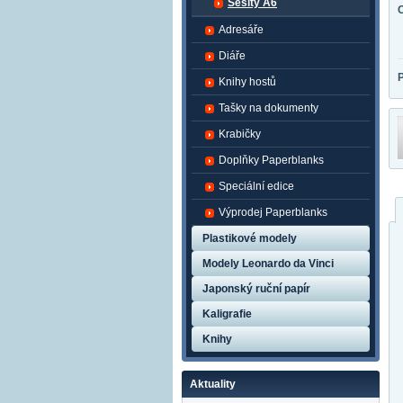
Sešity A6
Adresáře
Diáře
Knihy hostů
Tašky na dokumenty
Krabičky
Doplňky Paperblanks
Speciální edice
Výprodej Paperblanks
Plastikové modely
Modely Leonardo da Vinci
Japonský ruční papír
Kaligrafie
Knihy
Aktuality