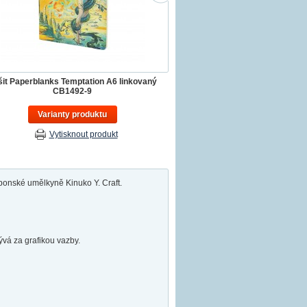
šit Paperblanks Temptation A6 linkovaný
CB1492-9
Varianty produktu
Vytisknout produkt
aponské umělkyně Kinuko Y. Craft.
ývá za grafikou vazby.