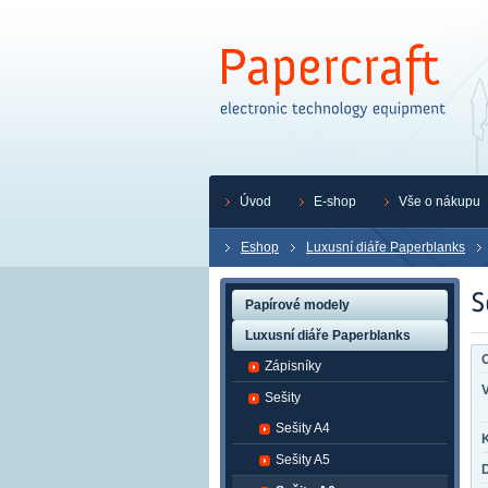
Úvod
E-shop
Vše o nákupu
Eshop
Luxusní diáře Paperblanks
Papírové modely
Luxusní diáře Paperblanks
O
Zápisníky
Sešity
Sešity A4
K
Sešity A5