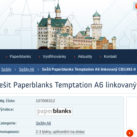
Z
Paperblanks
Vystřihovánky
Aktuality
Kontakt
Sešity
Sešity A6
Sešit Paperblanks Temptation A6 linkovaný CB1492-9
bj. číslo:
107006312
Výrobce:
ategorie:
Sešity A6
Dostupnost:
2-3 týdny, upřesnění na dotaz