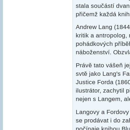
stala součástí dvan
přičemž každá knih
Andrew Lang (1844 -
kritik a antropolog,
pohádkových příběhů
náboženství. Obzvlá
Právě tato vášeň je
svtě jako Lang's Fa
Justice Forda (186
ilustrátor, zachytil
nejen s Langem, ale
Langovy a Fordovy 
se prodávat i do za
počínaje knihou Bl