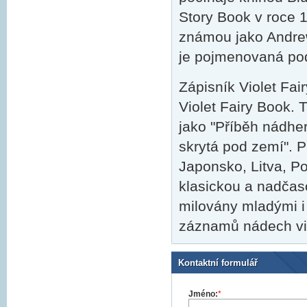
Story Book v roce 1
známou jako Andrew
je pojmenovaná pod
Zápisník Violet Fai
Violet Fairy Book. 
jako "Příběh nádher
skrytá pod zemí". 
Japonsko, Litva, P
klasickou a nadčasov
milovány mladými i
záznamů nádech vi
Kontaktní formulář
Jméno:
*