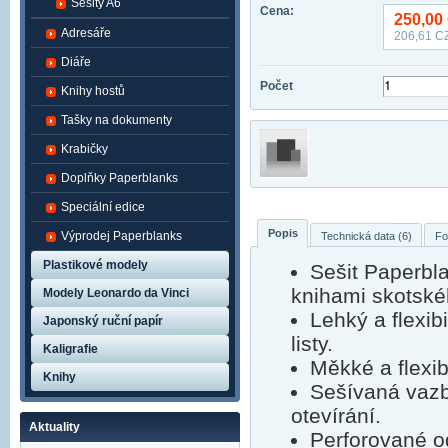
Sešity A6
Cena:
250,00
Adresáře
206,61
CZ
Diáře
Počet
Knihy hostů
Tašky na dokumenty
Krabičky
Doplňky Paperblanks
Speciální edice
Popis
Výprodej Paperblanks
Technická data (6)
Fo
Plastikové modely
Sešit Paperbl
knihami skotské
Modely Leonardo da Vinci
Lehký a flexib
Japonský ruční papír
listy.
Kaligrafie
Měkké a flexibi
Knihy
Sešívaná vazb
otevírání.
Aktuality
Perforované o