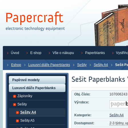
Úvod
E-shop
Vše o nákupu
Paperblanks
Vystřih
Eshop
Luxusní diáře Paperblanks
Sešity
Sešity A4
Sešit P
Papírové modely
Luxusní diáře Paperblanks
Obj. číslo:
107006243
Zápisníky
Výrobce:
Sešity
Sešity A4
Kategorie:
Sešity A4
Sešity A5
Dostupnost:
2-3 týdny, 