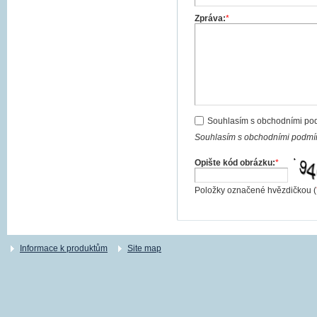
Zpráva:
*
Souhlasím s obchodními po
Souhlasím s obchodními podmín
Opište kód obrázku:
*
Položky označené hvězdičkou (
Informace k produktům
Site map