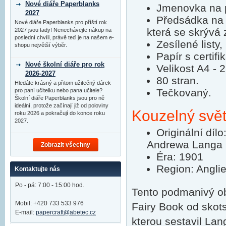
Nové diáře Paperblanks
Jmenovka na p
2027
Předsádka na 
Nové diáře Paperblanks pro příští rok
která se skrývá 
2027 jsou tady! Nenechávejte nákup na
poslední chvíli, právě teď je na našem e-
Zesílené listy,
shopu největší výběr.
Papír s certifi
Nové školní diáře pro rok
Velikost A4 -
2026-2027
80 stran.
Hledáte krásný a přitom užitečný dárek
Tečkovaný.
pro paní učitelku nebo pana učitele?
Školní diáře Paperblanks jsou pro ně
ideální, protože začínají již od poloviny
Kouzelný svět 
roku 2026 a pokračují do konce roku
2027.
Originální díl
Andrewa Langa
Zobrazit všechny
Éra: 1901
Region: Angli
Kontaktujte nás
Po - pá: 7:00 - 15:00 hod.
Tento podmanivý ob
Mobil: +420 733 533 976
Fairy Book od skot
E-mail:
papercraft@abetec.cz
kterou sestavil Lan